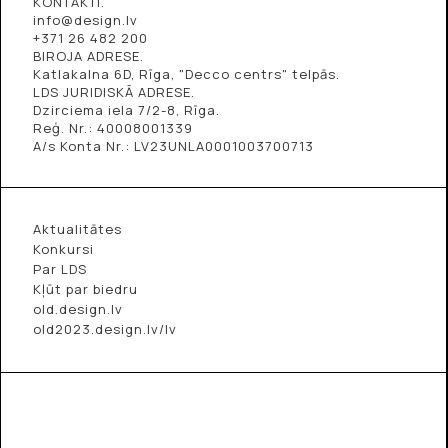
KONTAKTI.
info@design.lv
+371 26 482 200
BIROJA ADRESE.
Katlakalna 6D, Rīga, "Decco centrs" telpās.
LDS JURIDISKĀ ADRESE.
Dzirciema iela 7/2-8, Rīga.
Reģ. Nr.: 40008001339
A/s Konta Nr.: LV23UNLA0001003700713
Aktualitātes
Konkursi
Par LDS
Kļūt par biedru
old.design.lv
old2023.design.lv/lv