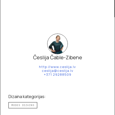
Česlija Čable-Zibene
http://www.ceslija.lv
ceslija@ceslija.lv
+371 29288509
Dizaina kategorijas:
MODES DIZAINS