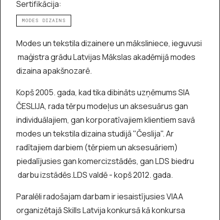
Sertifikācija:
MODES DIZAINS
Modes un tekstila dizainere un māksliniece, ieguvusi
maģistra grādu Latvijas Mākslas akadēmijā modes
dizaina apakšnozarē.
Kopš 2005. gada, kad tika dibināts uzņēmums SIA
ČESLIJA, rada tērpu modeļus un aksesuārus gan
individuālajiem, gan korporatīvajiem klientiem savā
modes un tekstila dizaina studijā "Česlija". Ar
radītajiem darbiem (tērpiem un aksesuāriem)
piedalījusies gan komercizstādēs, gan LDS biedru
darbu izstādēs.LDS valdē - kopš 2012. gada.
Paralēli radošajam darbam ir iesaistījusies VIAA
organizētajā Skills Latvija konkursā kā konkursa