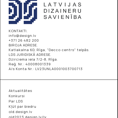
KONTAKTI.
info@design.lv
+371 26 482 200
BIROJA ADRESE.
Katlakalna 6D, Rīga, "Decco centrs" telpās.
LDS JURIDISKĀ ADRESE.
Dzirciema iela 7/2-8, Rīga.
Reģ. Nr.: 40008001339
A/s Konta Nr.: LV23UNLA0001003700713
Aktualitātes
Konkursi
Par LDS
Kļūt par biedru
old.design.lv
old2023.design.lv/lv