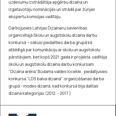
uzdevumu izstrādātāja apģērbu dizaina un
izgatavotāju nominācijās un strādā par žūrijas
ekspertu komisijas vadītāju.
Darbojusies Latvijas Dizaineru savienības
organizētajā Skolu un augstskolu dizaina darbu
konkursā - sākusi piedalīties darba grupā kā
atbildīgā par komunikāciju ar skolu un augstskolu
pārstāvjiem, bet kopš 2021. gada ir projekta vadītāja
skolu un augstskolu dizaina darbu konkursam
"Dizaina arēna".Būdama valdes locekle, piedalījusies
konkursa "LDS balva dizainā" organizēšanas darba
grupā - modes dizainā, kad konkursā bija dalītas
dizaina kategorijas (2012. - 2017.)