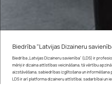
Biedrība "Latvijas Dizaineru savienīb
Biedrība „Latvijas Dizaineru savienība” (LDS) ir profes
mērķi ir dizaina attīstības veicināšana, tā vērtību apz
aizstāvēšana, sabiedrības izglītošana un informēšana p
LDS ir arī platforma dizaineru attīstībai, sadarbībai un 
LDS sadarbības