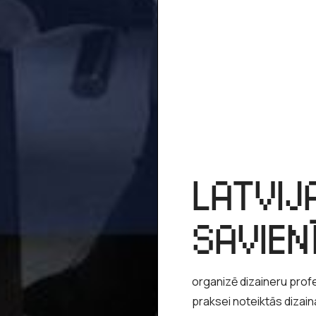
LATVIJ
SAVIEN
organizē dizaineru profe
praksei noteiktās dizai