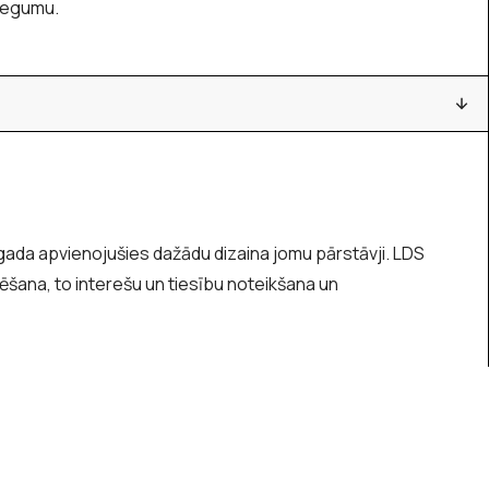
iegumu.
. gada apvienojušies dažādu dizaina jomu pārstāvji. LDS
mēšana, to interešu un tiesību noteikšana un