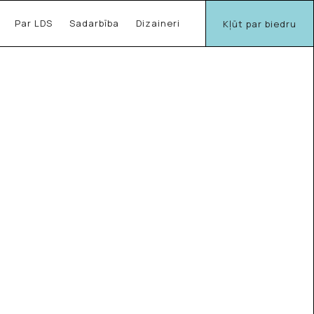
Par LDS
Sadarbība
Dizaineri
Kļūt par biedru