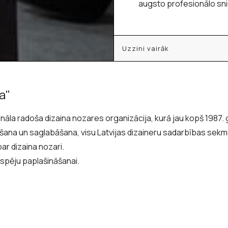
augsto profesionālo sn
Uzzini vairāk
a"
ionāla radoša dizaina nozares organizācija, kurā jau kopš 1987
ināšana un saglabāšana, visu Latvijas dizaineru sadarbības sek
ar dizaina nozari.
iespēju paplašināšanai.