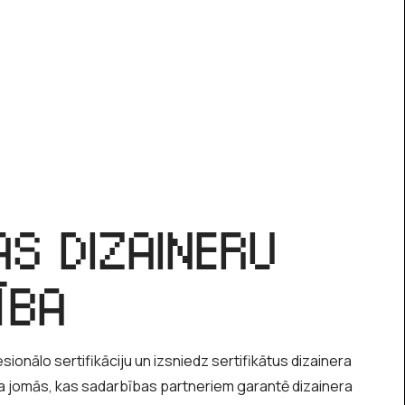
AS DIZAINERU
ĪBA
sionālo sertifikāciju un izsniedz sertifikātus dizainera
na jomās, kas sadarbības partneriem garantē dizainera