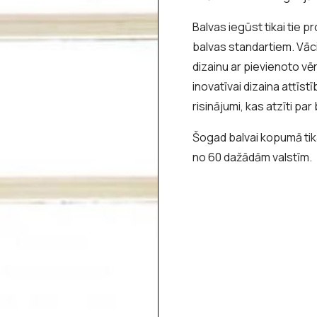
Balvas iegūst tikai tie p
balvas standartiem. Vācij
dizainu ar pievienoto vē
inovatīvai dizaina attīstī
risinājumi, kas atzīti p
Šogad balvai kopumā tika
no 60 dažādām valstīm.