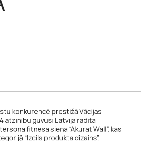
Ā
lstu konkurencē prestižā Vācijas
4 atzinību guvusi Latvijā radīta
tersona fitnesa siena “Akurat Wall”, kas
tegorijā “Izcils produkta dizains”.