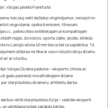
rī, Vācijas pilsētā Frankfurtē.
iena, kas ļauj veikt dažādus vingrinājumus, neizejot no
antot vingrošanai, spēka treniņiem, fitnesam,
pijai u.c., pateicoties estētiskajam un kompaktajam
stādīt mājās, dzīvokļos, sporta zālēs, skolās, klīnikās
vota no Latvijā ražota 40 mm bieza bērza saplākšņa. Tā
nājumiem atšķiras ne tikai ar savu robusto latvju dizainu
 arī ar izturību.
ešķir Vācijas Dizaina padome – eksperts zīmola un
vu ik gadu pasniedz inovatīvākajiem dizaina
o par starptautisku dizaineru, arhitektu darba
darbus vērtē starptautiska žūrija – vadošie eksperti
s, un vērtēšana notiek vairākās kārtās.