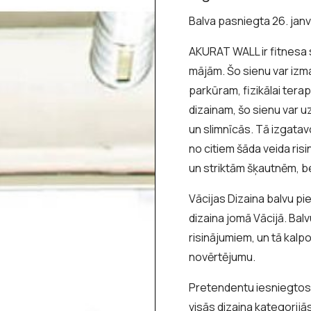
Balva pasniegta 26. janvā
AKURAT WALL ir fitnesa s
mājām. Šo sienu var izm
parkūram, fizikālai tera
dizainam, šo sienu var uz
un slimnīcās. Tā izgata
no citiem šāda veida risi
un striktām šķautnēm, bet
Vācijas Dizaina balvu pi
dizaina jomā Vācijā. Bal
risinājumiem, un tā kalp
novērtējumu.
Pretendentu iesniegtos 
visās dizaina kategorijā