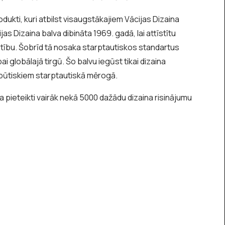
rodukti, kuri atbilst visaugstākajiem Vācijas Dizaina
as Dizaina balva dibināta 1969. gadā, lai attīstītu
rtību. Šobrīd tā nosaka starptautiskos standartus
bai globālajā tirgū. Šo balvu iegūst tikai dizaina
ar būtiskiem starptautiskā mērogā.
 pieteikti vairāk nekā 5000 dažādu dizaina risinājumu