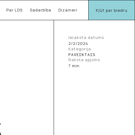
Par LDS
Sadarbība
Dizaineri
Kļūt par biedru
Ieraksta datums
2/2/2024
Kategorija
PAVEIKTAIS
Raksta apjoms
7 min