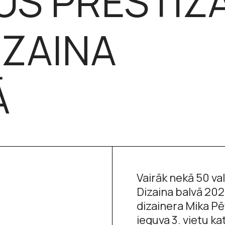
S PRESTIŽ
IZAINA
Ā
Vairāk nekā 50 va
Dizaina balvā 202
dizainera Mika Pē
ieguva 3. vietu ka