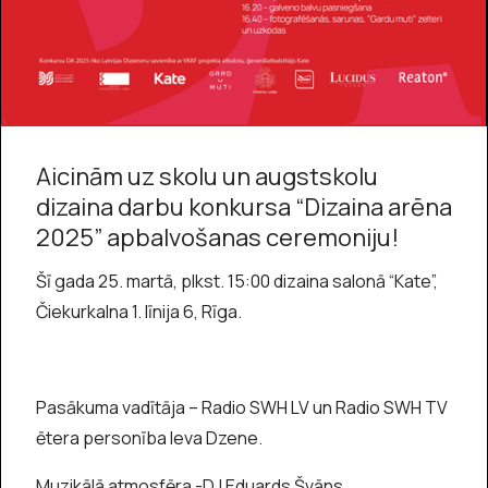
Aicinām uz skolu un augstskolu
dizaina darbu konkursa “Dizaina arēna
2025” apbalvošanas ceremoniju!
Šī gada 25. martā, plkst. 15:00 dizaina salonā “Kate”,
Čiekurkalna 1. līnija 6, Rīga.
Pasākuma vadītāja – Radio SWH LV un Radio SWH TV
ētera personība Ieva Dzene.
Muzikālā atmosfēra -DJ Eduards Švāns.