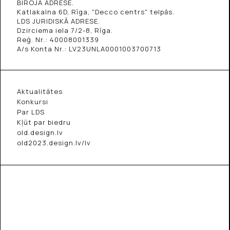
BIROJA ADRESE.
Katlakalna 6D, Rīga, "Decco centrs" telpās.
LDS JURIDISKĀ ADRESE.
Dzirciema iela 7/2-8, Rīga.
Reģ. Nr.: 40008001339
A/s Konta Nr.: LV23UNLA0001003700713
Aktualitātes
Konkursi
Par LDS
Kļūt par biedru
old.design.lv
old2023.design.lv/lv