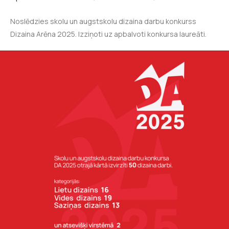
Noslēdzies skolu un augstskolu dizaina darbu konkurss
Dizaina Arēna 2025. Izziņoti uz apbalvoti konkursa laureāti.