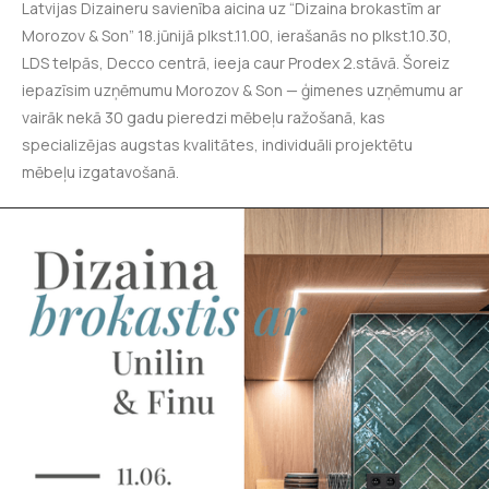
Latvijas Dizaineru savienība aicina uz “Dizaina brokastīm ar
Morozov & Son” 18.jūnijā plkst.11.00, ierašanās no plkst.10.30,
LDS telpās, Decco centrā, ieeja caur Prodex 2.stāvā. Šoreiz
iepazīsim uzņēmumu Morozov & Son — ģimenes uzņēmumu ar
vairāk nekā 30 gadu pieredzi mēbeļu ražošanā, kas
specializējas augstas kvalitātes, individuāli projektētu
mēbeļu izgatavošanā.