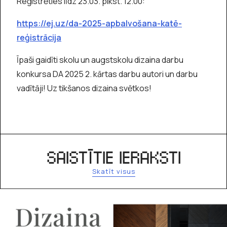
Reģistrēties līdz 23.03. plkst. 12.00:
https://ej.uz/da-2025-apbalvošana-katē-
reģistrācija
Īpaši gaidīti skolu un augstskolu dizaina darbu
konkursa DA 2025 2. kārtas darbu autori un darbu
vadītāji! Uz tikšanos dizaina svētkos!
SAISTĪTIE IERAKSTI
Skatīt visus