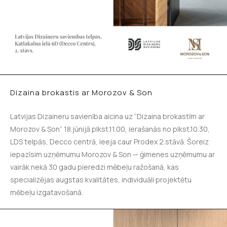
Dizaina brokastis ar Morozov & Son
Latvijas Dizaineru savienība aicina uz “Dizaina brokastīm ar
Morozov & Son” 18.jūnijā plkst.11.00, ierašanās no plkst.10.30,
LDS telpās, Decco centrā, ieeja caur Prodex 2.stāvā. Šoreiz
iepazīsim uzņēmumu Morozov & Son — ģimenes uzņēmumu ar
vairāk nekā 30 gadu pieredzi mēbeļu ražošanā, kas
specializējas augstas kvalitātes, individuāli projektētu
mēbeļu izgatavošanā.