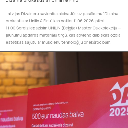
Dizaina brokastis ar Unilin & Finu
Latvijas Dizaineru savienība aicina Jūs uz pasākumu “Dizaina
brokastis ar Unilin & Finu”, kas notiks 11.06.2026. plkst.
11:00.Šoreiz iepazīsim UNILIN (Beļģija) Master Oak kolekciju —
jaunumu apdares materiālu tirgū, kas apvieno dabiskas ozola
estētikas sajūtu ar mūsdienu tehnoloģiju priekšrocībām.