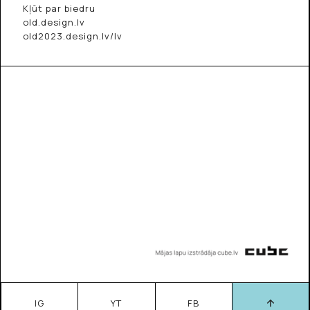
Kļūt par biedru
old.design.lv
old2023.design.lv/lv
IG
YT
FB