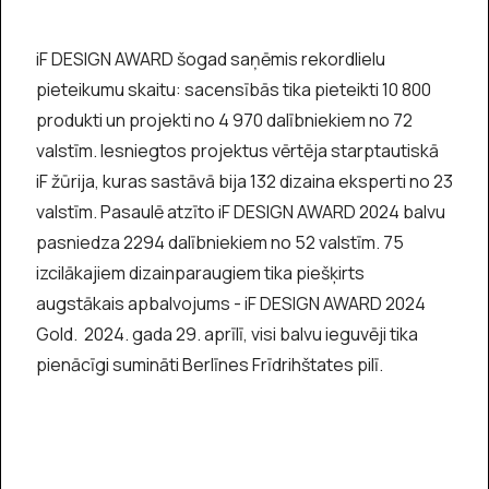
iF DESIGN AWARD šogad saņēmis rekordlielu
pieteikumu skaitu: sacensībās tika pieteikti 10 800
produkti un projekti no 4 970 dalībniekiem no 72
valstīm. Iesniegtos projektus vērtēja starptautiskā
iF žūrija, kuras sastāvā bija 132 dizaina eksperti no 23
valstīm. Pasaulē atzīto iF DESIGN AWARD 2024 balvu
pasniedza 2294 dalībniekiem no 52 valstīm. 75
izcilākajiem dizainparaugiem tika piešķirts
augstākais apbalvojums - iF DESIGN AWARD 2024
Gold. 2024. gada 29. aprīlī, visi balvu ieguvēji tika
pienācīgi sumināti Berlīnes Frīdrihštates pilī.