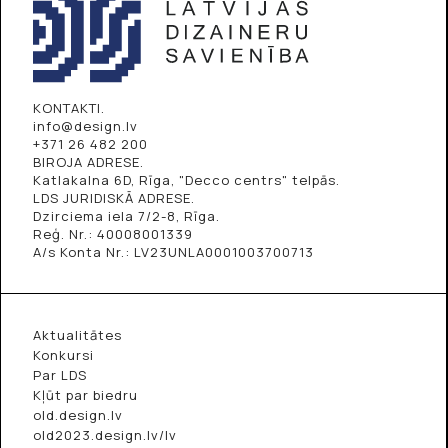
KONTAKTI.
info@design.lv
+371 26 482 200
BIROJA ADRESE.
Katlakalna 6D, Rīga, "Decco centrs" telpās.
LDS JURIDISKĀ ADRESE.
Dzirciema iela 7/2-8, Rīga.
Reģ. Nr.: 40008001339
A/s Konta Nr.: LV23UNLA0001003700713
Aktualitātes
Konkursi
Par LDS
Kļūt par biedru
old.design.lv
old2023.design.lv/lv