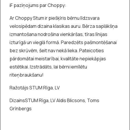
iF paziņojums par Choppy:
Ar Choppy Stum ir piešķīris bērnu līdzsvara
velosipēdam dizaina klasikas auru. Bērza saplākšņa
izmantošana nodrošina vienkāršas, tīras līnijas
izturīgā un vieglā formā. Paredzēts pašmontēšanai
bez skrūvēm, šeit nav nekā lieka. Pateicoties
pārdomātai meistarībai, kvalitāte nepiekāpjas
estētikai. Izstrādāts, lai bērni iemīlētu
riteņbraukšanu!
Ražotājs STUM Rīga, LV
DizainsSTUM Rīga, LV Aldis Blicsons, Toms
Grīnbergs