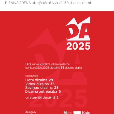
DIZAINA ARĒNA otrajā kārtā izvirzīti 50 dizaina darbi.