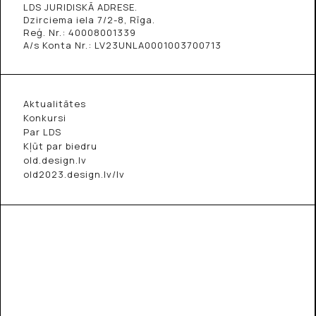
LDS JURIDISKĀ ADRESE.
Dzirciema iela 7/2-8, Rīga.
Reģ. Nr.: 40008001339
A/s Konta Nr.: LV23UNLA0001003700713
Aktualitātes
Konkursi
Par LDS
Kļūt par biedru
old.design.lv
old2023.design.lv/lv