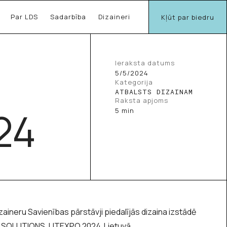
Par LDS
Sadarbība
Dizaineri
Kļūt par biedru
Ieraksta datums
5/5/2024
Kategorija
ATBALSTS DIZAINAM
Raksta apjoms
24
5 min
zaineru Savienības pārstāvji piedalījās dizaina izstādē
SOLUTIONS, LITEXPO 2024 Lietuvā.