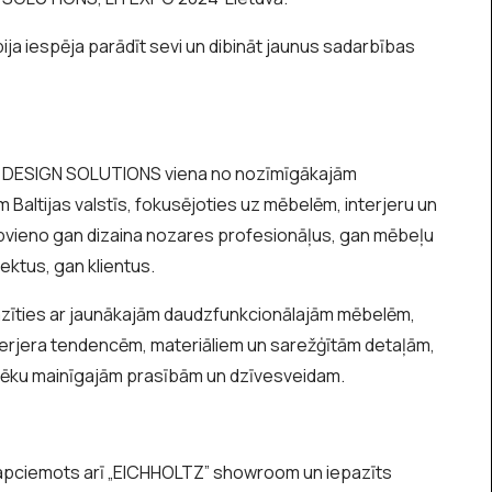
ija iespēja parādīt sevi un dibināt jaunus sadarbības
 DESIGN SOLUTIONS viena no nozīmīgākajām
 Baltijas valstīs, fokusējoties uz mēbelēm, interjeru un
pvieno gan dizaina nozares profesionāļus, gan mēbeļu
tektus, gan klientus.
epazīties ar jaunākajām daudzfunkcionālajām mēbelēm,
nterjera tendencēm, materiāliem un sarežģītām detaļām,
lvēku mainīgajām prasībām un dzīvesveidam.
 apciemots arī „EICHHOLTZ” showroom un iepazīts