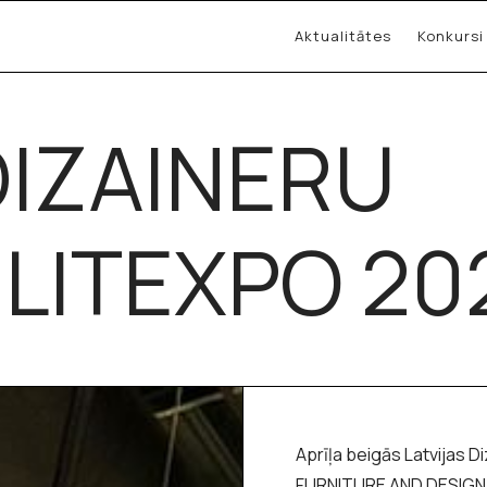
Aktualitātes
Konkursi
DIZAINERU
 LITEXPO 20
Aprīļa beigās Latvijas Di
FURNITURE AND DESIGN 