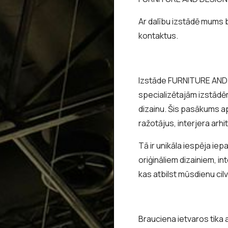
Ar dalību izstādē mums b
kontaktus.
Izstāde FURNITURE AND
specializētajām izstādēm
dizainu. Šis pasākums a
ražotājus, interjera arhi
Tā ir unikāla iespēja i
oriģināliem dizainiem, i
kas atbilst mūsdienu ci
Brauciena ietvaros tika