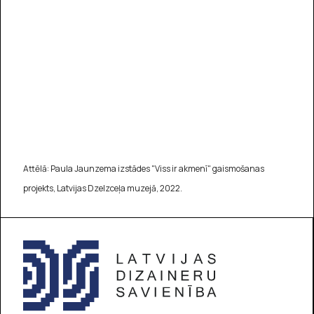
Attēlā: Paula Jaunzema izstādes "Viss ir akmenī" gaismošanas
projekts, Latvijas Dzelzceļa muzejā, 2022.