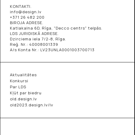
KONTAKTI.
info@design.lv
+371 26 482 200
BIROJA ADRESE.
Katlakalna 6D, Rīga, "Decco centrs" telpās.
LDS JURIDISKĀ ADRESE.
Dzirciema iela 7/2-8, Rīga.
Reģ. Nr.: 40008001339
A/s Konta Nr.: LV23UNLA0001003700713
Aktualitātes
Konkursi
Par LDS
Kļūt par biedru
old.design.lv
old2023.design.lv/lv