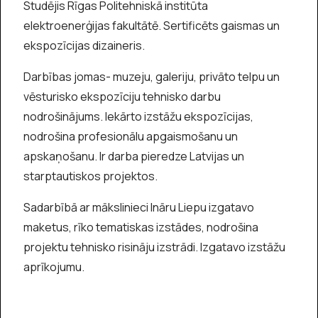
Studējis Rīgas Politehniskā institūta
elektroenerģijas fakultātē. Sertificēts gaismas un
ekspozīcijas dizaineris.
Darbības jomas- muzeju, galeriju, privāto telpu un
vēsturisko ekspozīciju tehnisko darbu
nodrošinājums. Iekārto izstāžu ekspozīcijas,
nodrošina profesionālu apgaismošanu un
apskaņošanu. Ir darba pieredze Latvijas un
starptautiskos projektos.
Sadarbībā ar mākslinieci Ināru Liepu izgatavo
maketus, rīko tematiskas izstādes, nodrošina
projektu tehnisko risināju izstrādi. Izgatavo izstāžu
aprīkojumu.