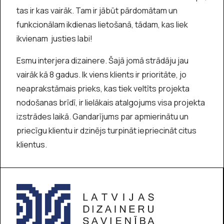
tas ir kas vairāk. Tam ir jābūt pārdomātam un
funkcionālam ikdienas lietošanā, tādam, kas liek
ikvienam justies labi!
Esmu interjera dizainere. Šajā jomā strādāju jau
vairāk kā 8 gadus. Ik viens klients ir prioritāte, jo
neaprakstāmais prieks, kas tiek veltīts projekta
nodošanas brīdī, ir lielākais atalgojums visa projekta
izstrādes laikā. Gandarījums par apmierinātu un
priecīgu klientu ir dzinējs turpināt iepriecināt citus
klientus.