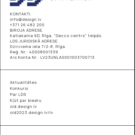
KONTAKTI.
info@design.lv
+371 26 482 200
BIROJA ADRESE.
Katlakalna 6D, Rīga, "Decco centrs" telpās.
LDS JURIDISKĀ ADRESE.
Dzirciema iela 7/2-8, Rīga.
Reģ. Nr.: 40008001339
A/s Konta Nr.: LV23UNLA0001003700713
Aktualitātes
Konkursi
Par LDS
Kļūt par biedru
old.design.lv
old2023.design.lv/lv