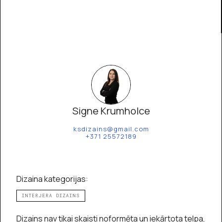
Signe Krumholce
ksdizains@gmail.com
+371 25572189
Dizaina kategorijas:
INTERJERA DIZAINS
Dizains nav tikai skaisti noformēta un iekārtota telpa,