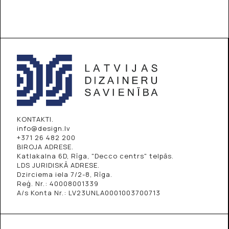
KONTAKTI.
info@design.lv
+371 26 482 200
BIROJA ADRESE.
Katlakalna 6D, Rīga, "Decco centrs" telpās.
LDS JURIDISKĀ ADRESE.
Dzirciema iela 7/2-8, Rīga.
Reģ. Nr.: 40008001339
A/s Konta Nr.: LV23UNLA0001003700713