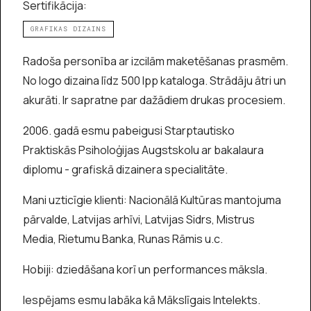
Sertifikācija:
GRAFIKAS DIZAINS
Radoša personība ar izcilām maketēšanas prasmēm.
No logo dizaina līdz 500 lpp kataloga. Strādāju ātri un
akurāti. Ir sapratne par dažādiem drukas procesiem.
2006. gadā esmu pabeigusi Starptautisko
Praktiskās Psiholoģijas Augstskolu ar bakalaura
diplomu - grafiskā dizainera specialitāte.
Mani uzticīgie klienti: Nacionālā Kultūras mantojuma
pārvalde, Latvijas arhīvi, Latvijas Sidrs, Mistrus
Media, Rietumu Banka, Runas Rāmis u.c.
Hobiji: dziedāšana korī un performances māksla.
Iespējams esmu labāka kā Mākslīgais Intelekts.