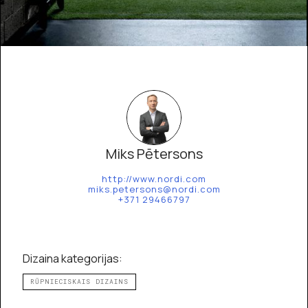
Miks Pētersons
http://www.nordi.com
miks.petersons@nordi.com
+371 29466797
Dizaina kategorijas:
RŪPNIECISKAIS DIZAINS