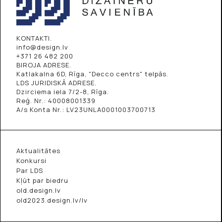
KONTAKTI.
info@design.lv
+371 26 482 200
BIROJA ADRESE.
Katlakalna 6D, Rīga, "Decco centrs" telpās.
LDS JURIDISKĀ ADRESE.
Dzirciema iela 7/2-8, Rīga.
Reģ. Nr.: 40008001339
A/s Konta Nr.: LV23UNLA0001003700713
Aktualitātes
Konkursi
Par LDS
Kļūt par biedru
old.design.lv
old2023.design.lv/lv