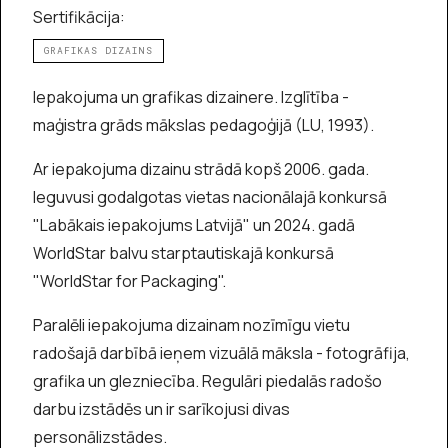
Sertifikācija:
GRAFIKAS DIZAINS
Iepakojuma un grafikas dizainere. Izglītība -
maģistra grāds mākslas pedagoģijā (LU, 1993).
Ar iepakojuma dizainu strādā kopš 2006. gada.
Ieguvusi godalgotas vietas nacionālajā konkursā
"Labākais iepakojums Latvijā" un 2024. gadā
WorldStar balvu starptautiskajā konkursā
"WorldStar for Packaging".
Paralēli iepakojuma dizainam nozīmīgu vietu
radošajā darbībā ieņem vizuālā māksla - fotogrāfija,
grafika un glezniecība. Regulāri piedalās radošo
darbu izstādēs un ir sarīkojusi divas
personālizstādes.