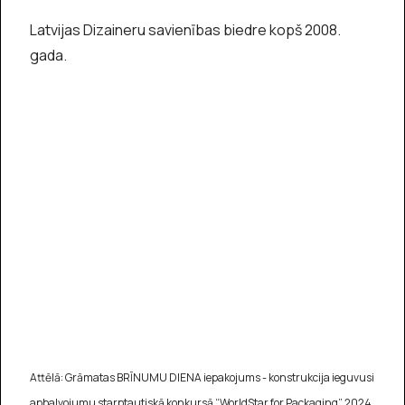
Latvijas Dizaineru savienības biedre kopš 2008.
gada.
Attēlā: Grāmatas BRĪNUMU DIENA iepakojums - konstrukcija ieguvusi
apbalvojumu starptautiskā konkursā “WorldStar for Packaging” 2024