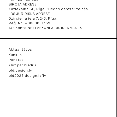
BIROJA ADRESE.
Katlakalna 6D, Rīga, "Decco centrs" telpās.
LDS JURIDISKĀ ADRESE.
Dzirciema iela 7/2-8, Rīga.
Reģ. Nr.: 40008001339
A/s Konta Nr.: LV23UNLA0001003700713
Aktualitātes
Konkursi
Par LDS
Kļūt par biedru
old.design.lv
old2023.design.lv/lv