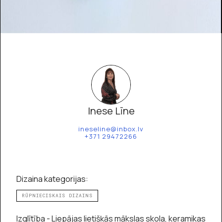
Inese Līne
ineseline@inbox.lv
+371 29472266
Dizaina kategorijas:
RŪPNIECISKAIS DIZAINS
Izglītība - Liepājas lietišķās mākslas skola, keramikas