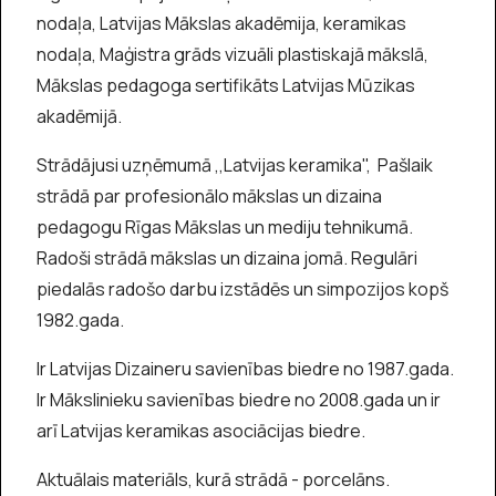
nodaļa, Latvijas Mākslas akadēmija, keramikas
nodaļa, Maģistra grāds vizuāli plastiskajā mākslā,
Mākslas pedagoga sertifikāts Latvijas Mūzikas
akadēmijā.
Strādājusi uzņēmumā ,,Latvijas keramika", Pašlaik
strādā par profesionālo mākslas un dizaina
pedagogu Rīgas Mākslas un mediju tehnikumā.
Radoši strādā mākslas un dizaina jomā. Regulāri
piedalās radošo darbu izstādēs un simpozijos kopš
1982.gada.
Ir Latvijas Dizaineru savienības biedre no 1987.gada.
Ir Mākslinieku savienības biedre no 2008.gada un ir
arī Latvijas keramikas asociācijas biedre.
Aktuālais materiāls, kurā strādā - porcelāns.