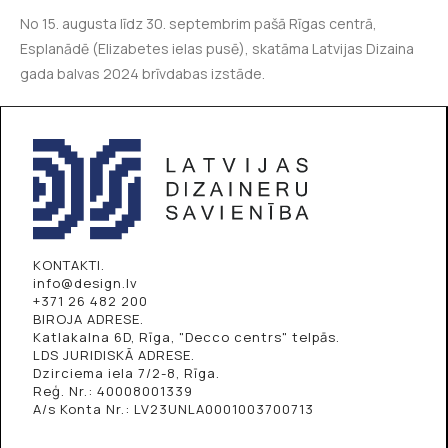
No 15. augusta līdz 30. septembrim pašā Rīgas centrā,
Esplanādē (Elizabetes ielas pusē), skatāma Latvijas Dizaina
gada balvas 2024 brīvdabas izstāde.
KONTAKTI.
info@design.lv
+371 26 482 200
BIROJA ADRESE.
Katlakalna 6D, Rīga, "Decco centrs" telpās.
LDS JURIDISKĀ ADRESE.
Dzirciema iela 7/2-8, Rīga.
Reģ. Nr.: 40008001339
A/s Konta Nr.: LV23UNLA0001003700713