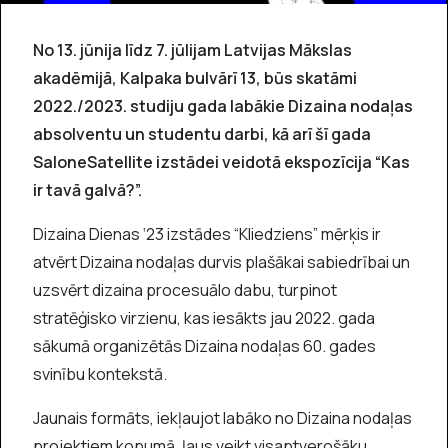
No 13. jūnija līdz 7. jūlijam Latvijas Mākslas
akadēmijā, Kalpaka bulvārī 13, būs skatāmi
2022./2023. studiju gada labākie Dizaina nodaļas
absolventu un studentu darbi, kā arī šī gada
SaloneSatellite izstādei veidotā ekspozīcija “Kas
ir tavā galvā?”.
Dizaina Dienas ‘23 izstādes “Kliedziens” mērķis ir
atvērt Dizaina nodaļas durvis plašākai sabiedrībai un
uzsvērt dizaina procesuālo dabu, turpinot
stratēģisko virzienu, kas iesākts jau 2022. gada
sākumā organizētās Dizaina nodaļas 60. gades
svinību kontekstā.
Jaunais formāts, iekļaujot labāko no Dizaina nodaļas
projektiem kopumā, ļaus veikt visaptverošāku