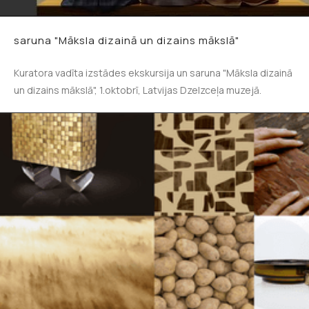
saruna "Māksla dizainā un dizains mākslā"
Kuratora vadīta izstādes ekskursija un saruna "Māksla dizainā
un dizains mākslā", 1.oktobrī, Latvijas Dzelzceļa muzejā.