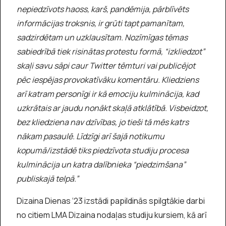
nepiedzīvots haoss, karš, pandēmija, pārblīvēts
informācijas troksnis, ir grūti tapt pamanītam,
sadzirdētam un uzklausītam. Nozīmīgas tēmas
sabiedrībā tiek risinātas protestu formā, “izkliedzot”
skaļi savu sāpi caur Twitter tēmturi vai publicējot
pēc iespējas provokatīvāku komentāru. Kliedziens
arī katram personīgi ir kā emociju kulminācija, kad
uzkrātais ar jaudu nonākt skaļā atklātībā. Visbeidzot,
bez kliedziena nav dzīvības, jo tieši tā mēs katrs
nākam pasaulē. Līdzīgi arī šajā notikumu
kopumā/izstādē tiks piedzīvota studiju procesa
kulminācija un katra dalībnieka “piedzimšana”
publiskajā telpā.”
Dizaina Dienas ‘23 izstādi papildinās spilgtākie darbi
no citiem LMA Dizaina nodaļas studiju kursiem, kā arī