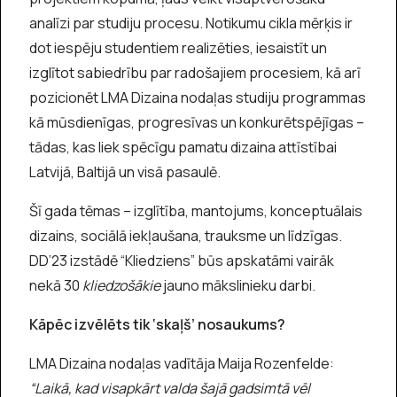
analīzi par studiju procesu. Notikumu cikla mērķis ir
dot iespēju studentiem realizēties, iesaistīt un
izglītot sabiedrību par radošajiem procesiem, kā arī
pozicionēt LMA Dizaina nodaļas studiju programmas
kā mūsdienīgas, progresīvas un konkurētspējīgas –
tādas, kas liek spēcīgu pamatu dizaina attīstībai
Latvijā, Baltijā un visā pasaulē.
Šī gada tēmas – izglītība, mantojums, konceptuālais
dizains, sociālā iekļaušana, trauksme un līdzīgas.
DD’23 izstādē “Kliedziens” būs apskatāmi vairāk
nekā 30
kliedzošākie
jauno mākslinieku darbi.
Kāpēc izvēlēts tik ‘skaļš’ nosaukums?
LMA Dizaina nodaļas vadītāja Maija Rozenfelde:
“Laikā, kad visapkārt valda šajā gadsimtā vēl