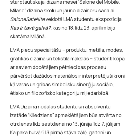
starptautiskajai dizaina mesei “Salone del Mobile.
Milano” dizaina skolu un jauno dizaineru sadaļai
SaloneSatellite
veidotā LMA studentu ekspozīcija
Kas ir tavā galvā?
,
kas no 18. līdz 23. aprīlim bija
skatāma Milānā.
LMA piecu specialitāšu – produktu, metāla, modes,
grafikas dizaina un tekstila mākslas – studenti kopā
ar saviem docētājiem pētniecības procesu
pārvēršot dažādos materiālos ir interpretējuši kroni
kā varas un gribas simbolisku sinerģiju sociālo,
ētisko un filozofisko kategoriju mijiedarbībā.
LMA Dizaina nodaļas studentu un absolventu
izstāde “Kliedziens” apmeklētājiem būs atvērta no
otrdienas līdz sestdienai no 13. jūnija līdz 7. jūlijam
Kalpaka bulvārī 13 pirmā stāva zālē, gaitenī un