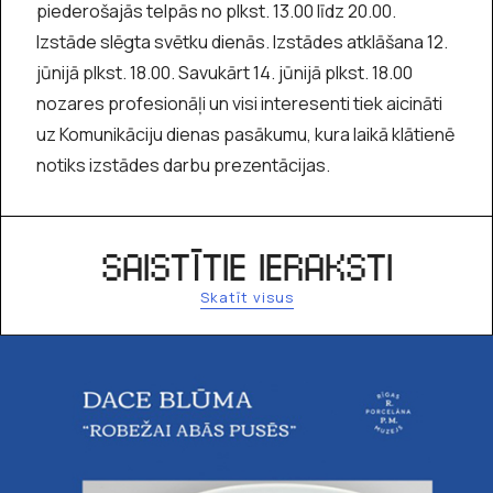
piederošajās telpās no plkst. 13.00 līdz 20.00.
Izstāde slēgta svētku dienās. Izstādes atklāšana 12.
jūnijā plkst. 18.00. Savukārt 14. jūnijā plkst. 18.00
nozares profesionāļi un visi interesenti tiek aicināti
uz Komunikāciju dienas pasākumu, kura laikā klātienē
notiks izstādes darbu prezentācijas.
SAISTĪTIE IERAKSTI
Skatīt visus