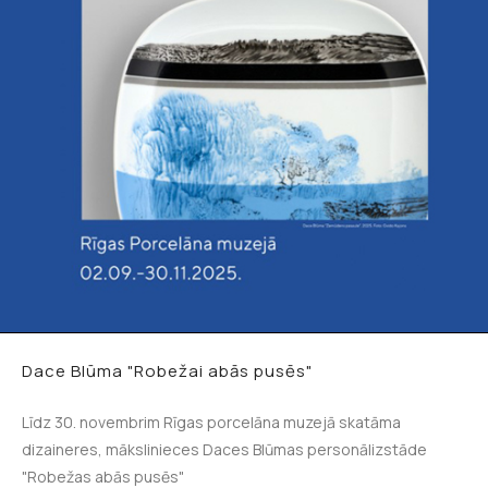
Dace Blūma "Robežai abās pusēs"
Līdz 30. novembrim Rīgas porcelāna muzejā skatāma
dizaineres, mākslinieces Daces Blūmas personālizstāde
"Robežas abās pusēs"