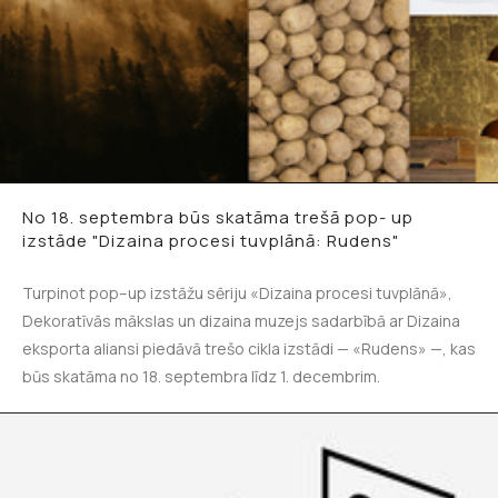
No 18. septembra būs skatāma trešā pop- up
izstāde "Dizaina procesi tuvplānā: Rudens"
Turpinot pop–up izstāžu sēriju «Dizaina procesi tuvplānā»,
Dekoratīvās mākslas un dizaina muzejs sadarbībā ar Dizaina
eksporta aliansi piedāvā trešo cikla izstādi — «Rudens» —, kas
būs skatāma no 18. septembra līdz 1. decembrim.