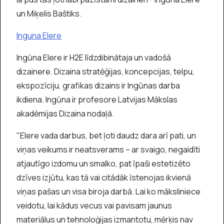
un Miķelis Baštiks.
Inguna Elere
Ingūna Elere ir H2E līdzdibinātaja un vadošā
dizainere. Dizaina stratēģijas, koncepcijas, telpu,
ekspozīciju, grafikas dizains ir Ingūnas darba
ikdiena. Ingūna ir profesore Latvijas Mākslas
akadēmijas Dizaina nodaļā.
"Elere vada darbus, bet ļoti daudz dara arī pati, un
viņas veikums ir neatsverams – ar svaigo, negaidīti
atjautīgo izdomu un smalko, pat īpaši estetizēto
dzīves izjūtu, kas tā vai citādāk īstenojas ikvienā
viņas pašas un visa biroja darbā. Lai ko māksliniece
veidotu, lai kādus vecus vai pavisam jaunus
materiālus un tehnoloģijas izmantotu, mērķis nav