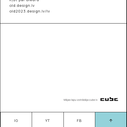
old.design.lv
old2023.design.lv/lv
IG
YT
FB