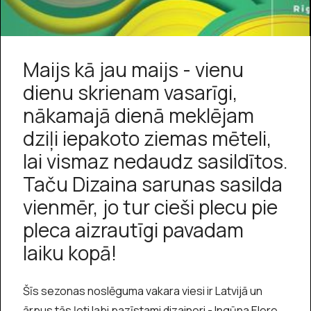
Maijs kā jau maijs - vienu
dienu skrienam vasarīgi,
nākamajā dienā meklējam
dziļi iepakoto ziemas mēteli,
lai vismaz nedaudz sasildītos.
Taču Dizaina sarunas sasilda
vienmēr, jo tur cieši plecu pie
pleca aizrautīgi pavadam
laiku kopā!
Šīs sezonas noslēguma vakara viesi ir Latvijā un
ārpus tās ļoti labi pazīstami dizaineri - Ingūna Elere