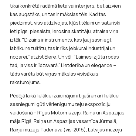
tikai konkrētā radāmā lieta vai interjers, bet aizvien
kas augstāks, un tas ir mākslas tēls. Kad tas
piedzimst, viss atdzīvojas, kļūst tēlaini un saturiski
ietilpīgs, piesaista, ierosina skatītāju, atraisa viņa
iztēli. "Dizains ir instruments, kas ļauj sasniegt
labāku rezultātu, tas ir rīks jebkurai industrijai un
nozarei,” atzīst Elere. Un vēl: "Laimes izjūta rodas
tad, ja viss ir līdzsvarā.” Lietderība un elegance –
tāds varētu būt viņas mākslas visīsākais
raksturojums.
Pēdējā laikā lielākie izaicinājumi bijuši un arī lielākie
sasniegumi gūti vērienīgu muzeju ekspozīciju
veidošanā – Rīgas Motormuzejs, Raiņa un Aspazijas
māja Rīgā, Raiņa un Aspazijas vasarnīca Jūrmalā,
Raiņa muzejs Tadenava (visi 2016), Latvijas muzeju