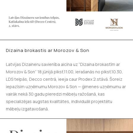
Dizaina brokastis ar Morozov & Son
Latvijas Dizaineru savienība aicina uz “Dizaina brokastīm ar
Morozov & Son” 18.jūnijā plkst.11.00, ierašanās no plkst.10.30,
LDS telpās, Decco centrā, ieeja caur Prodex 2.stāvā. Šoreiz
iepazīsim uzņēmumu Morozov & Son — ģimenes uzņēmumu ar
vairāk nekā 30 gadu pieredzi mēbeļu ražošanā, kas
specializējas augstas kvalitātes, individuāli projektētu
mēbeļu izgatavošanā.