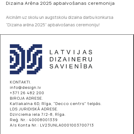
Dizaina Arēna 2025 apbalvošanas ceremonija
Aicinām uz skolu un augstskolu dizaina darbu konkursa
“Dizaina arēna 2025” apbalvošanas ceremoniju!
KONTAKTI.
info@design.lv
+371 26 482 200
BIROJA ADRESE.
Katlakalna 6D, Rīga, "Decco centrs" telpās.
LDS JURIDISKĀ ADRESE.
Dzirciema iela 7/2-8, Rīga.
Reģ. Nr.: 40008001339
A/s Konta Nr.: LV23UNLA0001003700713