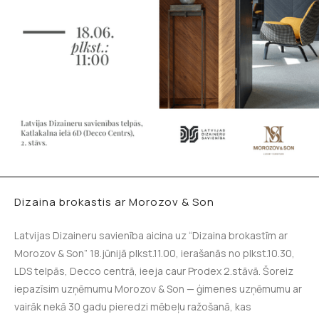
Dizaina brokastis ar Morozov & Son
Latvijas Dizaineru savienība aicina uz “Dizaina brokastīm ar
Morozov & Son” 18.jūnijā plkst.11.00, ierašanās no plkst.10.30,
LDS telpās, Decco centrā, ieeja caur Prodex 2.stāvā. Šoreiz
iepazīsim uzņēmumu Morozov & Son — ģimenes uzņēmumu ar
vairāk nekā 30 gadu pieredzi mēbeļu ražošanā, kas