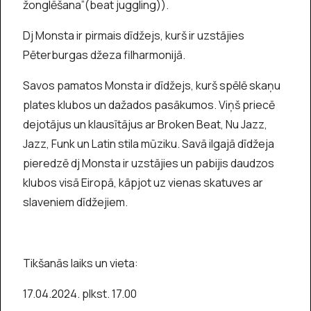
žonglēšana”(beat juggling)).
Dj Monsta ir pirmais dīdžejs, kurš ir uzstājies
Pēterburgas džeza filharmonijā.
Savos pamatos Monsta ir dīdžejs, kurš spēlē skaņu
plates klubos un dažados pasākumos. Viņš priecē
dejotājus un klausītājus ar Broken Beat, Nu Jazz,
Jazz, Funk un Latin stila mūziku. Savā ilgajā dīdžeja
pieredzē dj Monsta ir uzstājies un pabijis daudzos
klubos visā Eiropā, kāpjot uz vienas skatuves ar
slaveniem dīdžejiem.
Tikšanās laiks un vieta:
17.04.2024. plkst. 17.00