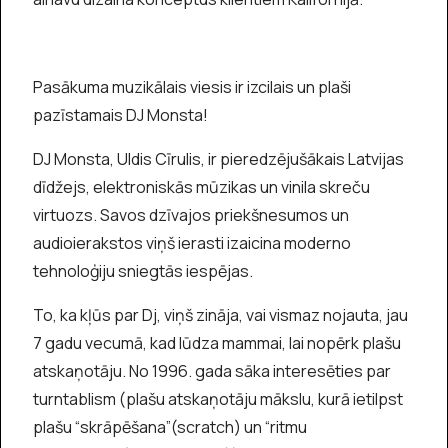
Pasākuma muzikālais viesis ir izcilais un plaši
pazīstamais DJ Monsta!
DJ Monsta, Uldis Cīrulis, ir pieredzējušākais Latvijas
dīdžejs, elektroniskās mūzikas un vinila skreču
virtuozs. Savos dzīvajos priekšnesumos un
audioierakstos viņš ierasti izaicina moderno
tehnoloģiju sniegtās iespējas.
To, ka kļūs par Dj, viņš zināja, vai vismaz nojauta, jau
7 gadu vecumā, kad lūdza mammai, lai nopērk plašu
atskaņotāju. No 1996. gada sāka interesēties par
turntablism (plašu atskaņotāju mākslu, kurā ietilpst
plašu “skrāpēšana”(scratch) un “ritmu