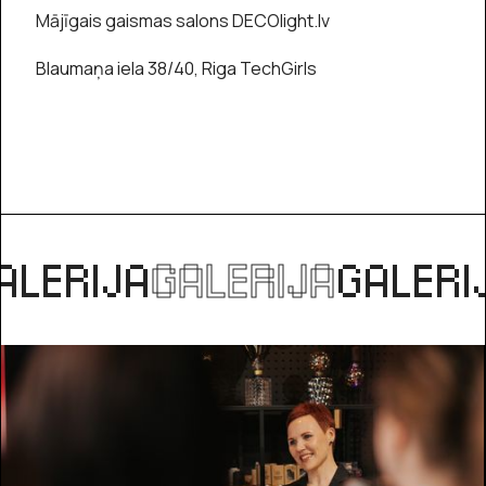
Mājīgais gaismas salons DECOlight.lv
Blaumaņa iela 38/40, Riga TechGirls
ALERIJA
GALERIJA
GALERI