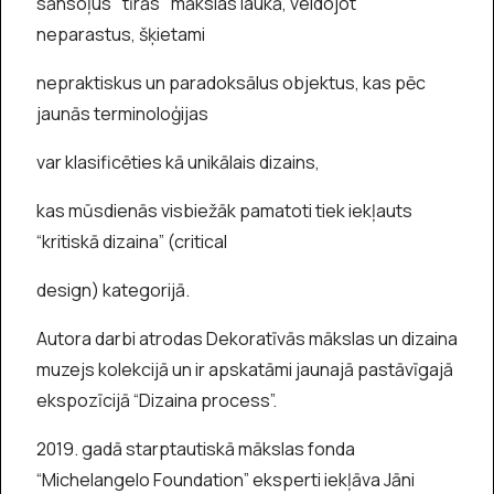
sānsoļus "tīrās" mākslas laukā, veidojot
neparastus, šķietami
nepraktiskus un paradoksālus objektus, kas pēc
jaunās terminoloģijas
var klasificēties kā unikālais dizains,
kas mūsdienās visbiežāk pamatoti tiek iekļauts
“kritiskā dizaina” (critical
design) kategorijā.
Autora darbi atrodas Dekoratīvās mākslas un dizaina
muzejs kolekcijā un ir apskatāmi jaunajā pastāvīgajā
ekspozīcijā “Dizaina process”.
2019. gadā starptautiskā mākslas fonda
“Michelangelo Foundation” eksperti iekļāva Jāni