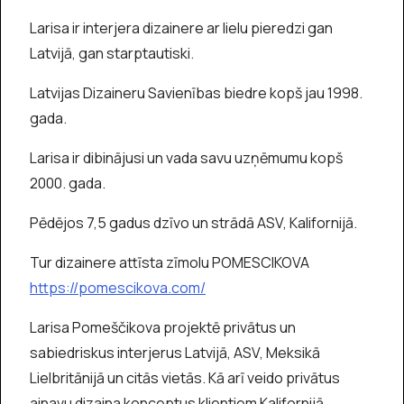
Larisa ir interjera dizainere ar lielu pieredzi gan
Latvijā, gan starptautiski.
Latvijas Dizaineru Savienības biedre kopš jau 1998.
gada.
Larisa ir dibinājusi un vada savu uzņēmumu kopš
2000. gada.
Pēdējos 7,5 gadus dzīvo un strādā ASV, Kalifornijā.
Tur dizainere attīsta zīmolu POMESCIKOVA
https://pomescikova.com/
Larisa Pomeščikova projektē privātus un
sabiedriskus interjerus Latvijā, ASV, Meksikā
Lielbritānijā un citās vietās. Kā arī veido privātus
ainavu dizaina konceptus klientiem Kalifornijā.