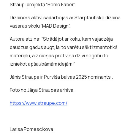
Straupi projektā “Homo Faber”.
Dizainers aktīvi sadarbojas ar Starptautisko dizaina
vasaras skolu “MAD Design”.
Autora atziņa: “Strādājot ar koku, kam vajadzēja
daudzus gadus augt, lai to varētu sākt izmantot kā
materiālu, aiz cieņas pret viņa dzīvi negribu to
izniekot apšaubāmām idejām!”
Jānis Straupe ir Purvīša balvas 2025 nominants .
Foto no Jāņa Straupes arhīva.
https://www.straupe.com/
Larisa Pomescikova