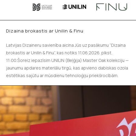
Dizaina brokastis ar Unilin & Finu
Latvijas Dizaineru savienība aicina Jūs uz pasākumu “Dizaina
brokastis ar Unilin & Finu”, kas notiks 11.06.2026. plkst.
11:00.Šoreiz iepazīsim UNILIN (Beļģija) Master Oak kolekciju —
jaunumu apdares materiālu tirgū, kas apvieno dabiskas ozola
estētikas sajūtu ar mūsdienu tehnoloģiju priekšrocībām.