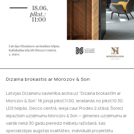
Dizaina brokastis ar Morozov & Son
Latvijas Dizaineru savienība aicina uz “Dizaina brokastīm ar
Morozov & Son” 18.jūnijā plkst.11.00, ierašanās no plkst.10.30,
LDS telpās, Decco centrā, ieeja caur Prodex 2.stāvā. Šoreiz
iepazīsim uzņēmumu Morozov & Son — ģimenes uzņēmumu ar
vairāk nekā 30 gadu pieredzi mēbeļu ražošanā, kas
specializējas augstas kvalitātes, individuāli projektētu