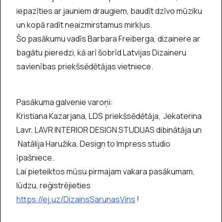
iepazīties ar jauniem draugiem, baudīt dzīvo mūziku
un kopā radīt neaizmirstamus mirkļus.
Šo pasākumu vadīs Barbara Freiberga, dizainere ar
bagātu pieredzi, kā arī šobrīd Latvijas Dizaineru
savienības priekšsēdētājas vietniece.
Pasākuma galvenie varoņi:
Kristiana Kazarjana, LDS priekšsēdētāja, Jekaterina
Lavr, LAVR INTERIOR DESIGN STUDIJAS dibinātāja un
Natālija Haružika, Design to Impress studio
īpašniece.
Lai pieteiktos mūsu pirmajam vakara pasākumam,
lūdzu, reģistrējieties
https://ej.uz/DizainsSarunasVins
!