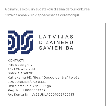
Aicinām uz skolu un augstskolu dizaina darbu konkursa
“Dizaina arēna 2025” apbalvošanas ceremoniju!
KONTAKTI.
info@design.lv
+371 26 482 200
BIROJA ADRESE.
Katlakalna 6D, Rīga, "Decco centrs" telpās.
LDS JURIDISKĀ ADRESE.
Dzirciema iela 7/2-8, Rīga.
Reģ. Nr.: 40008001339
A/s Konta Nr.: LV23UNLA0001003700713