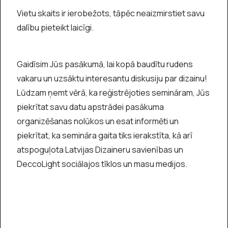
Vietu skaits ir ierobežots, tāpēc neaizmirstiet savu
dalību pieteikt laicīgi.
Gaidīsim Jūs pasākumā, lai kopā baudītu rudens
vakaru un uzsāktu interesantu diskusiju par dizainu!
Lūdzam ņemt vērā, ka reģistrējoties semināram, Jūs
piekrītat savu datu apstrādei pasākuma
organizēšanas nolūkos un esat informēti un
piekrītat, ka semināra gaita tiks ierakstīta, kā arī
atspoguļota Latvijas Dizaineru savienības un
DeccoLight sociālajos tīklos un masu medijos.