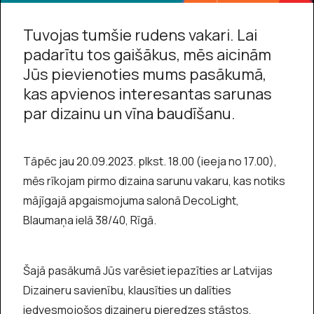
Tuvojas tumšie rudens vakari. Lai
padarītu tos gaišākus, mēs aicinām
Jūs pievienoties mums pasākumā,
kas apvienos interesantas sarunas
par dizainu un vīna baudīšanu.
Tāpēc jau 20.09.2023. plkst. 18.00 (ieeja no 17.00),
mēs rīkojam pirmo dizaina sarunu vakaru, kas notiks
mājīgajā apgaismojuma salonā DecoLight,
Blaumaņa ielā 38/40, Rīgā.
Šajā pasākumā Jūs varēsiet iepazīties ar Latvijas
Dizaineru savienību, klausīties un dalīties
iedvesmojošos dizaineru pieredzes stāstos,