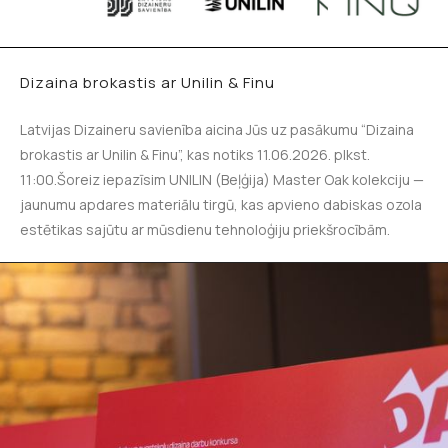
Dizaina brokastis ar Unilin & Finu
Latvijas Dizaineru savienība aicina Jūs uz pasākumu “Dizaina
brokastis ar Unilin & Finu”, kas notiks 11.06.2026. plkst.
11:00.Šoreiz iepazīsim UNILIN (Beļģija) Master Oak kolekciju —
jaunumu apdares materiālu tirgū, kas apvieno dabiskas ozola
estētikas sajūtu ar mūsdienu tehnoloģiju priekšrocībām.