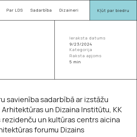
Par LDS
Sadarbība
Dizaineri
Kļūt par biedru
Ieraksta datums
9/23/2024
Kategorija
Raksta apjoms
5 min
ru savienība sadarbībā ar izstāžu
Arhitektūras un Dizaina Institūtu, KK
 rezidenču un kultūras centrs aicina
rhitektūras forumu Dizains