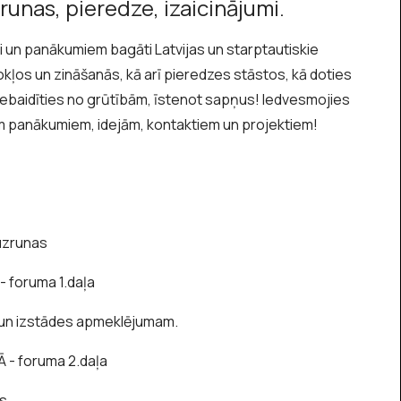
unas, pieredze, izaicinājumi.
ši un panākumiem bagāti Latvijas un starptautiskie
edokļos un zināšanās, kā arī pieredzes stāstos, kā doties
ebaidīties no grūtībām, īstenot sapņus! Iedvesmojies
em panākumiem, idejām, kontaktiem un projektiem!
 uzrunas
- foruma 1.daļa
un izstādes apmeklējumam.
 - foruma 2.daļa
s