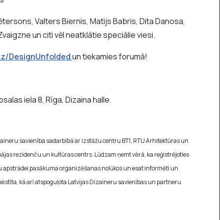
ētersons, Valters Biernis, Matijs Babris, Dita Danosa,
vaigzne un citi vēl neatklātie speciālie viesi.
.uz/DesignUnfolded
un tiekamies forumā!
psalas iela 8, Rīga, Dizaina halle.
zaineru savienība sadarbībā ar izstāžu centru BT1, RTU Arhitektūras un
epājas rezidenču un kultūras centrs. Lūdzam ņemt vērā, ka reģistrējoties
tu apstrādei pasākuma organizēšanas nolūkos un esat informēti un
erakstīta, kā arī atspoguļota Latvijas Dizaineru savienības un partneru