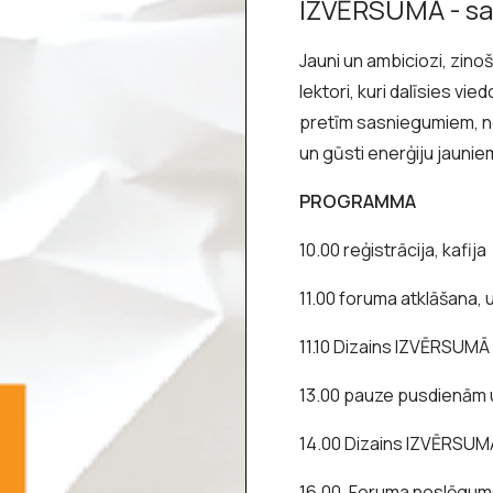
IZVĒRSUMĀ - sar
Jauni un ambiciozi, zino
lektori, kuri dalīsies vi
pretīm sasniegumiem, n
un gūsti enerģiju jauni
PROGRAMMA
10.00 reģistrācija, kafija
11.00 foruma atklāšana,
11.10 Dizains IZVĒRSUMĀ 
13.00 pauze pusdienām 
14.00 Dizains IZVĒRSUMĀ
16.00. Foruma noslēgum