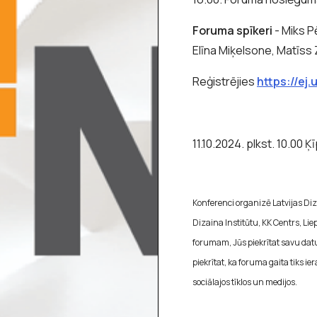
Foruma spīkeri
- Miks P
Elīna Miķelsone, Matīss Z
Reģistrējies
https://ej
11.10.2024. plkst. 10.00 Ķī
Konferenci organizē Latvijas Di
Dizaina Institūtu, KK Centrs, Li
forumam, Jūs piekrītat savu da
piekrītat, ka foruma gaita tiks i
sociālajos tīklos un medijos.