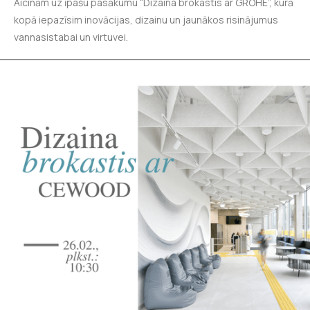
Aicinām uz īpašu pasākumu “Dizaina brokastis ar GROHE”, kurā
kopā iepazīsim inovācijas, dizainu un jaunākos risinājumus
vannasistabai un virtuvei.