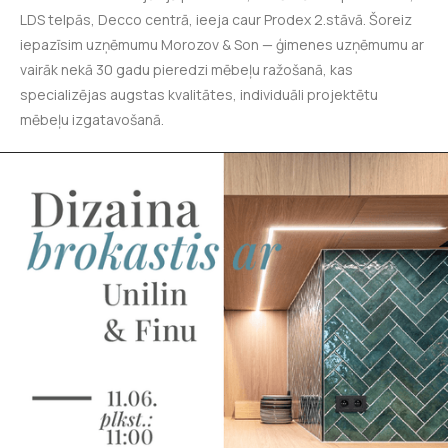
LDS telpās, Decco centrā, ieeja caur Prodex 2.stāvā. Šoreiz
iepazīsim uzņēmumu Morozov & Son — ģimenes uzņēmumu ar
vairāk nekā 30 gadu pieredzi mēbeļu ražošanā, kas
specializējas augstas kvalitātes, individuāli projektētu
mēbeļu izgatavošanā.