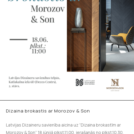
Dizaina brokastis ar Morozov & Son
Latvijas Dizaineru savienība aicina uz “Dizaina brokastīm ar
Morozov & Son” 18.jūnijā plkst.11.00, ierašanās no plkst.10.30,