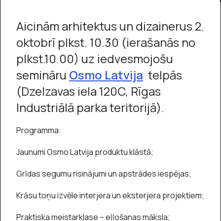
Aicinām arhitektus un dizainerus 2.
oktobrī plkst. 10.30 (ierašanās no
plkst.10.00) uz iedvesmojošu
semināru
Osmo Latvija
telpās
(Dzelzavas iela 120C, Rīgas
Industriālā parka teritorijā).
Programma:
Jaunumi Osmo Latvija produktu klāstā;
Grīdas segumu risinājumi un apstrādes iespējas;
Krāsu toņu izvēle interjera un eksterjera projektiem;
Praktiska meistarklase – eļļošanas māksla;