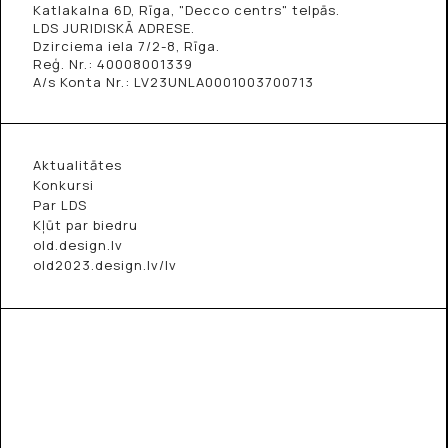
Katlakalna 6D, Rīga, "Decco centrs" telpās.
LDS JURIDISKĀ ADRESE.
Dzirciema iela 7/2-8, Rīga.
Reģ. Nr.: 40008001339
A/s Konta Nr.: LV23UNLA0001003700713
Aktualitātes
Konkursi
Par LDS
Kļūt par biedru
old.design.lv
old2023.design.lv/lv