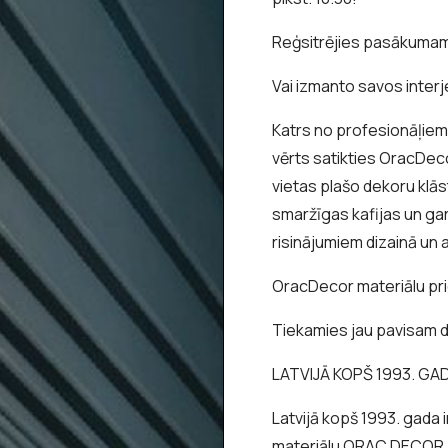
Reģsitrējies pasākuma
Vai izmanto savos inte
Katrs no profesionāļiem p
vērts satikties OracDec
vietas plašo dekoru klāst
smaržīgas kafijas un gar
risinājumiem dizainā un 
OracDecor materiālu pr
Tiekamies jau pavisam d
LATVIJĀ KOPŠ 1993. GA
Latvijā kopš 1993. gada
materiālu ORAC DECOR (Be