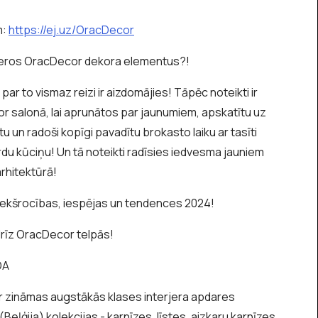
m:
https://ej.uz/OracDecor
rjeros OracDecor dekora elementus?!
ar to vismaz reizi ir aizdomājies! Tāpēc noteikti ir
or salonā, lai aprunātos par jaunumiem, apskatītu uz
u un radoši kopīgi pavadītu brokasto laiku ar tasīti
du kūciņu! Un tā noteikti radīsies iedvesma jauniem
arhitektūrā!
iekšrocības, iespējas un tendences 2024!
rīz OracDecor telpās!
DA
 ir zināmas augstākās klases interjera apdares
ļģija) kolekcijas - karnīzes, līstes, aizkaru karnīzes,