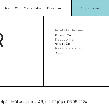
Par LDS
Sadarbība
Dizaineri
Kļūt par biedru
R
Ieraksta datums
6/5/2024
Kategorija
SEMINĀRI
Raksta apjoms
3 min
lpās, Mūkusalas iela 49, k-2, Rīgā jau 06.06.2024.