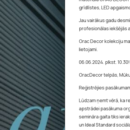
grīdlīstes, LED apgaismo
Jau vairākus gadu desm
profesionālas iekšējās 
Orac Decor kolekciju mater
lietojami.
06.06.2024. plkst. 10.30!
OracDecor telpās, Mūkus
Reģistrējies pasākuma
Lūdzam ņemt vērā, ka re
apstrādei pasākuma orga
semināra gaita tiks iera
un Ideal Standard sociāl