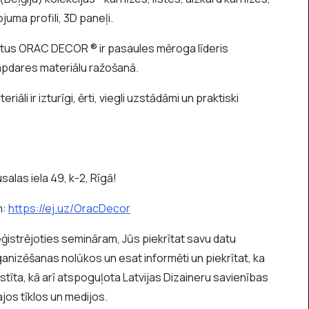
juma profili, 3D paneļi.
itus ORAC DECOR ® ir pasaules mēroga līderis
apdares materiālu ražošanā.
iāli ir izturīgi, ērti, viegli uzstādāmi un praktiski
alas iela 49, k-2, Rīgā!
m:
https://ej.uz/OracDecor
ģistrējoties semināram, Jūs piekrītat savu datu
nizēšanas nolūkos un esat informēti un piekrītat, ka
kstīta, kā arī atspoguļota Latvijas Dizaineru savienības
ajos tīklos un medijos.