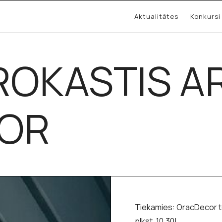
Aktualitātes
Konkursi
ROKASTIS A
COR
Tiekamies: OracDecor te
plkst. 10.30!