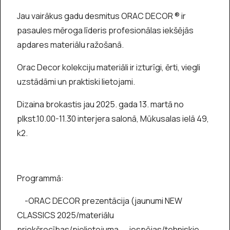
Jau vairākus gadu desmitus ORAC DECOR ® ir
pasaules mēroga līderis profesionālas iekšējās
apdares materiālu ražošanā.
Orac Decor kolekciju materiāli ir izturīgi, ērti, viegli
uzstādāmi un praktiski lietojami.
Dizaina brokastis jau 2025. gada 13. martā no
plkst.10.00-11.30 interjera salonā, Mūkusalas ielā 49,
k2.
Programmā:
-ORAC DECOR prezentācija (jaunumi NEW
CLASSICS 2025/materiālu
priekšrocības/pielietojuma iespējas/tehniskie