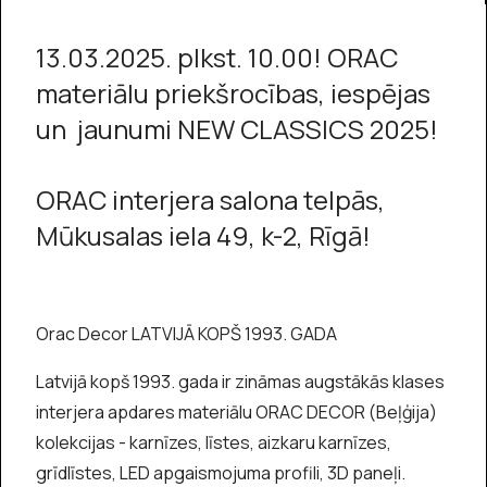
13.03.2025. plkst. 10.00! ORAC
materiālu priekšrocības, iespējas
un jaunumi NEW CLASSICS 2025!
ORAC interjera salona telpās,
Mūkusalas iela 49, k-2, Rīgā!
Orac Decor LATVIJĀ KOPŠ 1993. GADA
Latvijā kopš 1993. gada ir zināmas augstākās klases
interjera apdares materiālu ORAC DECOR (Beļģija)
kolekcijas - karnīzes, līstes, aizkaru karnīzes,
grīdlīstes, LED apgaismojuma profili, 3D paneļi.