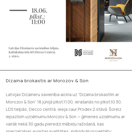
Dizaina brokastis ar Morozov & Son
Latvijas Dizaineru savienība aicina uz “Dizaina brokastīm ar
Morozov & Son” 18.jūnijā plkst.11.00, ierašanās no plkst.10.30,
LDS telpās, Decco centrā, ieeja caur Prodex 2.stāvā. Šoreiz
iepazīsim uzņēmumu Morozov & Son — ģimenes uzņēmumu ar
vairāk nekā 30 gadu pieredzi mēbeļu ražošanā, kas
specializējas augstas kvalitātes, individuāli projektētu