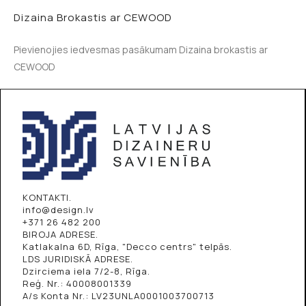
Dizaina Brokastis ar CEWOOD
Pievienojies iedvesmas pasākumam Dizaina brokastis ar
CEWOOD
KONTAKTI.
info@design.lv
+371 26 482 200
BIROJA ADRESE.
Katlakalna 6D, Rīga, "Decco centrs" telpās.
LDS JURIDISKĀ ADRESE.
Dzirciema iela 7/2-8, Rīga.
Reģ. Nr.: 40008001339
A/s Konta Nr.: LV23UNLA0001003700713