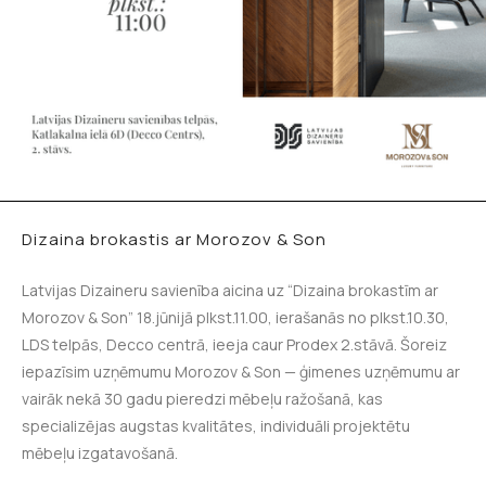
Dizaina brokastis ar Morozov & Son
Latvijas Dizaineru savienība aicina uz “Dizaina brokastīm ar
Morozov & Son” 18.jūnijā plkst.11.00, ierašanās no plkst.10.30,
LDS telpās, Decco centrā, ieeja caur Prodex 2.stāvā. Šoreiz
iepazīsim uzņēmumu Morozov & Son — ģimenes uzņēmumu ar
vairāk nekā 30 gadu pieredzi mēbeļu ražošanā, kas
specializējas augstas kvalitātes, individuāli projektētu
mēbeļu izgatavošanā.