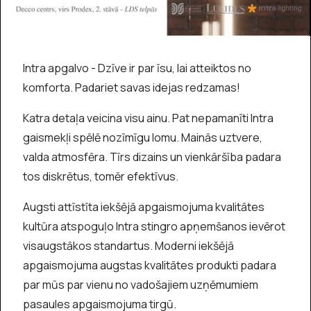
Intra apgalvo - Dzīve ir par īsu, lai atteiktos no
komforta. Padariet savas idejas redzamas!
Katra detaļa veicina visu ainu. Pat nepamanīti Intra
gaismekļi spēlē nozīmīgu lomu. Mainās uztvere,
valda atmosfēra. Tīrs dizains un vienkāršība padara
tos diskrētus, tomēr efektīvus.
Augsti attīstīta iekšējā apgaismojuma kvalitātes
kultūra atspoguļo Intra stingro apņemšanos ievērot
visaugstākos standartus. Moderni iekšējā
apgaismojuma augstas kvalitātes produkti padara
par mūs par vienu no vadošajiem uzņēmumiem
pasaules apgaismojuma tirgū.