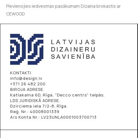
Pievienojies iedvesmas pasākumam Dizaina brokastis ar
CEWOOD
KONTAKTI.
info@design.lv
+371 26 482 200
BIROJA ADRESE.
Katlakalna 6D, Rīga, "Decco centrs" telpās.
LDS JURIDISKĀ ADRESE.
Dzirciema iela 7/2-8, Rīga.
Reģ. Nr.: 40008001339
A/s Konta Nr.: LV23UNLA0001003700713