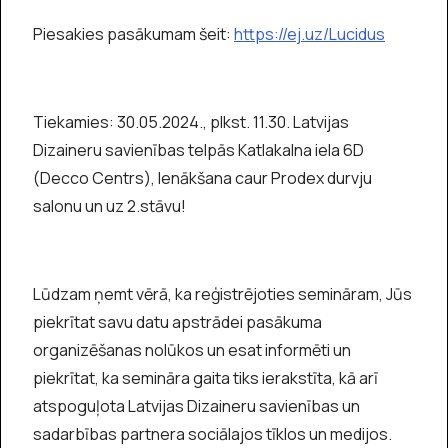
Piesakies pasākumam šeit:
https://ej.uz/Lucidus
Tiekamies: 30.05.2024., plkst. 11.30. Latvijas
Dizaineru savienības telpās Katlakalna iela 6D
(Decco Centrs), Ienākšana caur Prodex durvju
salonu un uz 2.stāvu!
Lūdzam ņemt vērā, ka reģistrējoties semināram, Jūs
piekrītat savu datu apstrādei pasākuma
organizēšanas nolūkos un esat informēti un
piekrītat, ka semināra gaita tiks ierakstīta, kā arī
atspoguļota Latvijas Dizaineru savienības un
sadarbības partnera sociālajos tīklos un medijos.