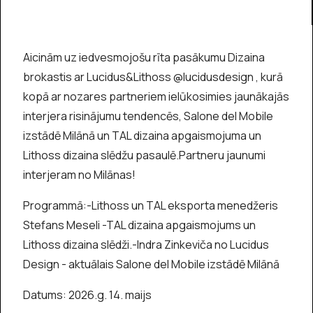
Aicinām uz iedvesmojošu rīta pasākumu Dizaina
brokastis ar Lucidus&Lithoss @lucidusdesign , kurā
kopā ar nozares partneriem ielūkosimies jaunākajās
interjera risinājumu tendencēs, Salone del Mobile
izstādē Milānā un TAL dizaina apgaismojuma un
Lithoss dizaina slēdžu pasaulē.Partneru jaunumi
interjeram no Milānas!
Programmā:-Lithoss un TAL eksporta menedžeris
Stefans Meseli -TAL dizaina apgaismojums un
Lithoss dizaina slēdži.-Indra Zinkeviča no Lucidus
Design - aktuālais Salone del Mobile izstādē Milānā
Datums: 2026.g. 14. maijs