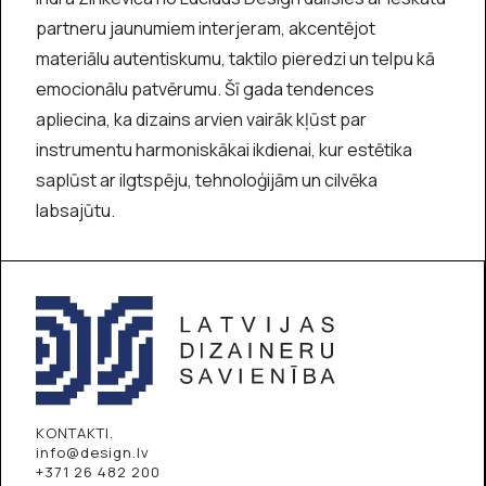
partneru jaunumiem interjeram, akcentējot
materiālu autentiskumu, taktilo pieredzi un telpu kā
emocionālu patvērumu. Šī gada tendences
apliecina, ka dizains arvien vairāk kļūst par
instrumentu harmoniskākai ikdienai, kur estētika
saplūst ar ilgtspēju, tehnoloģijām un cilvēka
labsajūtu.
KONTAKTI.
info@design.lv
+371 26 482 200