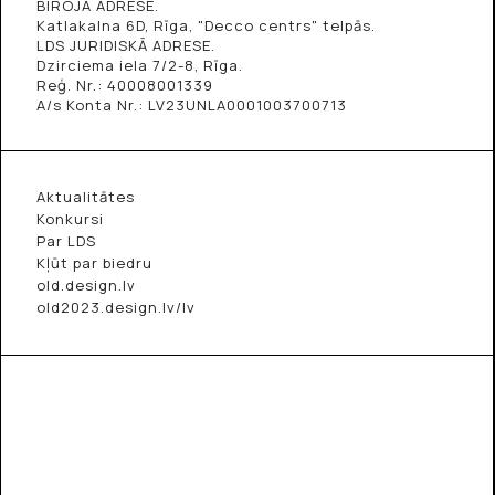
BIROJA ADRESE.
Katlakalna 6D, Rīga, "Decco centrs" telpās.
LDS JURIDISKĀ ADRESE.
Dzirciema iela 7/2-8, Rīga.
Reģ. Nr.: 40008001339
A/s Konta Nr.: LV23UNLA0001003700713
Aktualitātes
Konkursi
Par LDS
Kļūt par biedru
old.design.lv
old2023.design.lv/lv