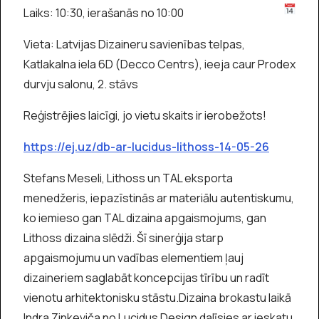
Laiks: 10:30, ierašanās no 10:00
Vieta: Latvijas Dizaineru savienības telpas,
Katlakalna iela 6D (Decco Centrs), ieeja caur Prodex
durvju salonu, 2. stāvs
Reģistrējies laicīgi, jo vietu skaits ir ierobežots!
https://ej.uz/db-ar-lucidus-lithoss-14-05-26
Stefans Meseli, Lithoss un TAL eksporta
menedžeris, iepazīstinās ar materiālu autentiskumu,
ko iemieso gan TAL dizaina apgaismojums, gan
Lithoss dizaina slēdži. Šī sinerģija starp
apgaismojumu un vadības elementiem ļauj
dizaineriem saglabāt koncepcijas tīrību un radīt
vienotu arhitektonisku stāstu.Dizaina brokastu laikā
Indra Zinkeviča no Lucidus Design dalīsies ar ieskatu