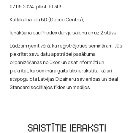
07.05.2024. plkst. 10.30!
Katlakalna iela 6D (Decco Centrs),
Ienākšana cau Prodex durvju salonu un uz 2.stāvu!
Lūdzam ņemt vērā, ka reģistrējoties semināram, Jūs
piekrītat savu datu apstrādei pasākuma
organizēšanas nolūkos un esat informēti un
piekrītat, ka semināra gaita tiks ierakstīta, kā arī
atspoguļota Latvijas Dizaineru savienības un Ideal
Standard sociālajos tīklos un medijos.
SAISTĪTIE IERAKSTI