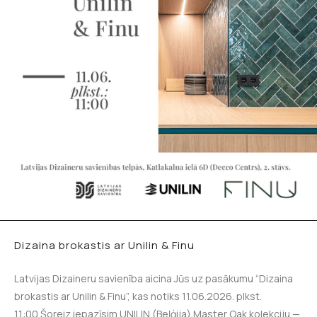
Dizaina brokastis ar Unilin & Finu
Latvijas Dizaineru savienība aicina Jūs uz pasākumu “Dizaina
brokastis ar Unilin & Finu”, kas notiks 11.06.2026. plkst.
11:00.Šoreiz iepazīsim UNILIN (Beļģija) Master Oak kolekciju —