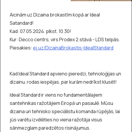
Aicinām uz Dizaina brokastīm kopā ar Ideal
Satandard!
Kad: 07.05.2024. plkst. 10.30!
Kur: Decco centrs, virs Prodex 2.stāvā - LDS telpās.
Piesakies:
ej.uz/DizainaBrokastis-IdealStandard
Kad Ideal Standard apvieno pieredzi, tehnoloģijas un
dizainu, rodas iespējas, par kurām nedrīkst klusēt!
Ideal Standard ir viens no fundamentālajiem
santehnikas ražotājiem Eiropā un pasaulē. Mūsu
dizaina un tehnisko speciālistu komanda rūpējās, lai
jūs varētu izvēlēties no viena ražotāja visus
sānmezglam paredzētos risinājumus.