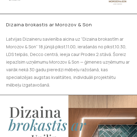
Dizaina brokastis ar Morozov & Son
Latvijas Dizaineru savienība aicina uz “Dizaina brokastīm ar
Morozov & Son” 18.jūnijā plkst.11.00, ierašanās no plkst.10.30,
LDS telpās, Decco centrā, ieeja caur Prodex 2.stāvā. Šoreiz
iepazīsim uzņēmumu Morozov & Son — ģimenes uzņēmumu ar
vairāk nekā 30 gadu pieredzi mēbeļu ražošanā, kas
specializējas augstas kvalitātes, individuāli projektētu
mēbeļu izgatavošanā.