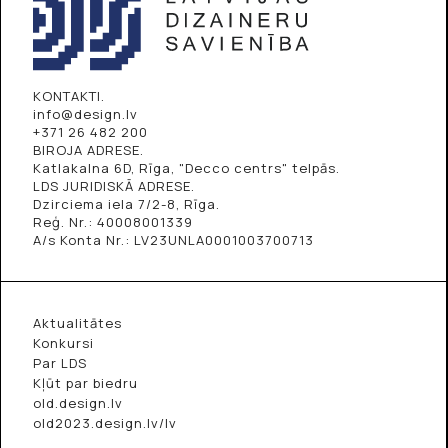
KONTAKTI.
info@design.lv
+371 26 482 200
BIROJA ADRESE.
Katlakalna 6D, Rīga, "Decco centrs" telpās.
LDS JURIDISKĀ ADRESE.
Dzirciema iela 7/2-8, Rīga.
Reģ. Nr.: 40008001339
A/s Konta Nr.: LV23UNLA0001003700713
Aktualitātes
Konkursi
Par LDS
Kļūt par biedru
old.design.lv
old2023.design.lv/lv