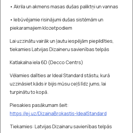
• Akrila un akmens masas dušas paliktņi un vannas
• Iebūvējamie risinājumi dušas sistēmām un
piekaramajiem klozetpodiem
Lai uzzinātu vairāk un ļautu iespējām piepildīties,
tiekamies Latvijas Dizaineru savienības telpās
Katlakalna iela 6D (Decco Centrs)
Vēlamies dalīties ar Ideal Standard stāstu, kurā
uzzināsiet kāds ir bijis mūsu ceļš līdz jums, lai
turpinātu to kopā.
Piesakies pasākumam šeit:
https://ej.uz/DizainaBrokastis-IdealStandard
Tiekamies: Latvijas Dizainaru savienības telpās