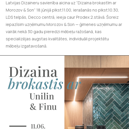
Latvijas Dizaineru savienība aicina uz “Dizaina brokastīm ar
Morozov & Son” 18.jūnijā plkst.11.00, ierašanās no plkst.10.30,
LDS telpās, Decco centrā, ieeja caur Prodex 2.stāvā. Šoreiz
iepazīsim uzņēmumu Morozov & Son — ģimenes uzņēmumu ar
vairāk nekā 30 gadu pieredzi mēbeļu ražošanā, kas
specializējas augstas kvalitātes, individuāli projektētu
mēbeļu izgatavošanā.