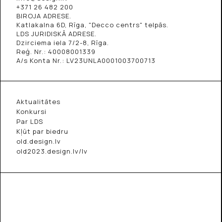
+371 26 482 200
BIROJA ADRESE.
Katlakalna 6D, Rīga, "Decco centrs" telpās.
LDS JURIDISKĀ ADRESE.
Dzirciema iela 7/2-8, Rīga.
Reģ. Nr.: 40008001339
A/s Konta Nr.: LV23UNLA0001003700713
Aktualitātes
Konkursi
Par LDS
Kļūt par biedru
old.design.lv
old2023.design.lv/lv