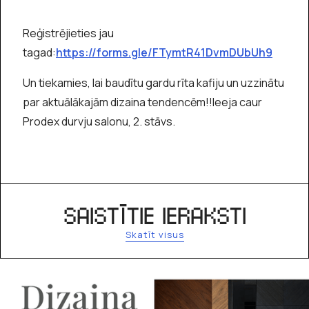
Reģistrējieties jau
tagad:
https://forms.gle/FTymtR41DvmDUbUh9
Un tiekamies, lai baudītu gardu rīta kafiju un uzzinātu
par aktuālākajām dizaina tendencēm!!Ieeja caur
Prodex durvju salonu, 2. stāvs.
SAISTĪTIE IERAKSTI
Skatīt visus