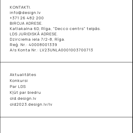
KONTAKTI.
info@design.lv
+371 26 482 200
BIROJA ADRESE.
Katlakalna 6D, Rīga, "Decco centrs" telpās.
LDS JURIDISKĀ ADRESE.
Dzirciema iela 7/2-8, Rīga.
Reģ. Nr.: 40008001339
A/s Konta Nr.: LV23UNLA0001003700713
Aktualitātes
Konkursi
Par LDS
Kļūt par biedru
old.design.lv
old2023.design.lv/lv