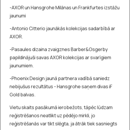
-AXOR un Hansgrohe Milānas un Frankfurtes izstāžu
jaunumi
-Antonio Citterio jaunākās kolekcijas sadarbībā ar
AXOR.
-Pasaules dizaina zvaigznes Barber&Osgerby
papildinājuši savas AXOR kolekcijas ar svarīgiem
jaunumiem.
-Phoenix Design jaunā partnera vadībā saniedz
nebijušus rezultātus - Hansgrohe saņem divas iF
Gold balvas.
Vietu skaits pasākumā ierobežots, tāpēc lūdzam
reģistrēšanos neatlikt uz pēdējo mirkli, jo
reģistrēšanās var tikt slēgta, ja ātrāk tiek sasniegts