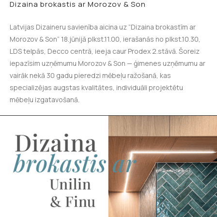
Dizaina brokastis ar Morozov & Son
Latvijas Dizaineru savienība aicina uz “Dizaina brokastīm ar
Morozov & Son” 18.jūnijā plkst.11.00, ierašanās no plkst.10.30,
LDS telpās, Decco centrā, ieeja caur Prodex 2.stāvā. Šoreiz
iepazīsim uzņēmumu Morozov & Son — ģimenes uzņēmumu ar
vairāk nekā 30 gadu pieredzi mēbeļu ražošanā, kas
specializējas augstas kvalitātes, individuāli projektētu
mēbeļu izgatavošanā.