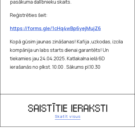
pasākuma dalībnieku skaits.
Reģistrēties šeit:
https://forms.gle/1cHq4wBp6yejMujZ6
Kopā gūsim jaunas zināšanas! Kafija ,uzkodas, izcila
kompānija un labs starts dienai garantēts! Un
tiekamies jau 24.04.2025. Katlakalna ielā 6D
ierašanās no plkst. 10.00 . Sākums pl.10.30
SAISTĪTIE IERAKSTI
Skatīt visus