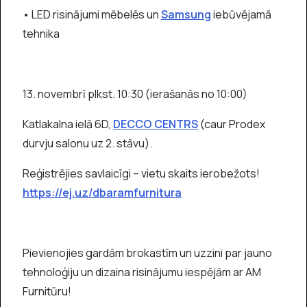
• LED risinājumi mēbelēs un
Samsung
iebūvējamā
tehnika
13. novembrī plkst. 10:30 (ierašanās no 10:00)
Katlakalna ielā 6D,
DECCO CENTRS
(caur Prodex
durvju salonu uz 2. stāvu).
Reģistrējies savlaicīgi – vietu skaits ierobežots!
https://ej.uz/dbaramfurnitura
Pievienojies gardām brokastīm un uzzini par jauno
tehnoloģiju un dizaina risinājumu iespējām ar AM
Furnitūru!