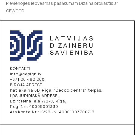
Pievienojies iedvesmas pasākumam Dizaina brokastis ar
CEWOOD
KONTAKTI.
info@design.lv
+371 26 482 200
BIROJA ADRESE.
Katlakalna 6D, Rīga, "Decco centrs" telpās.
LDS JURIDISKĀ ADRESE.
Dzirciema iela 7/2-8, Rīga.
Reģ. Nr.: 40008001339
A/s Konta Nr.: LV23UNLA0001003700713