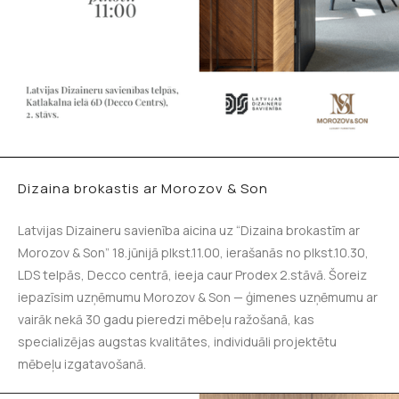
Dizaina brokastis ar Morozov & Son
Latvijas Dizaineru savienība aicina uz “Dizaina brokastīm ar
Morozov & Son” 18.jūnijā plkst.11.00, ierašanās no plkst.10.30,
LDS telpās, Decco centrā, ieeja caur Prodex 2.stāvā. Šoreiz
iepazīsim uzņēmumu Morozov & Son — ģimenes uzņēmumu ar
vairāk nekā 30 gadu pieredzi mēbeļu ražošanā, kas
specializējas augstas kvalitātes, individuāli projektētu
mēbeļu izgatavošanā.