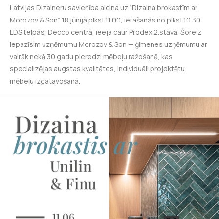
Latvijas Dizaineru savienība aicina uz “Dizaina brokastīm ar
Morozov & Son” 18.jūnijā plkst.11.00, ierašanās no plkst.10.30,
LDS telpās, Decco centrā, ieeja caur Prodex 2.stāvā. Šoreiz
iepazīsim uzņēmumu Morozov & Son — ģimenes uzņēmumu ar
vairāk nekā 30 gadu pieredzi mēbeļu ražošanā, kas
specializējas augstas kvalitātes, individuāli projektētu
mēbeļu izgatavošanā.