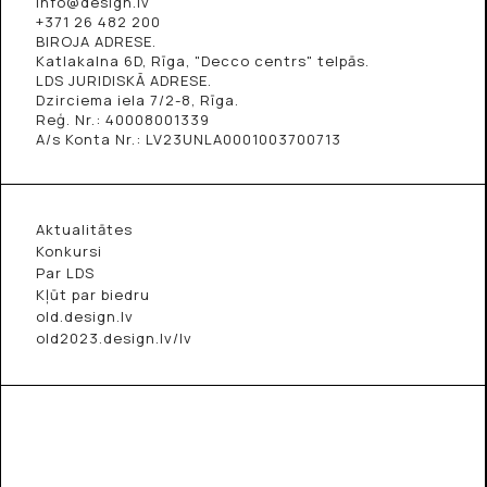
info@design.lv
+371 26 482 200
BIROJA ADRESE.
Katlakalna 6D, Rīga, "Decco centrs" telpās.
LDS JURIDISKĀ ADRESE.
Dzirciema iela 7/2-8, Rīga.
Reģ. Nr.: 40008001339
A/s Konta Nr.: LV23UNLA0001003700713
Aktualitātes
Konkursi
Par LDS
Kļūt par biedru
old.design.lv
old2023.design.lv/lv