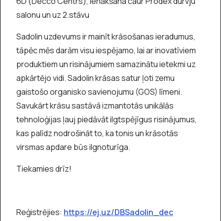
6D (Decco Centrs), ienākšana caur Prodex durvju
salonu un uz 2.stāvu
Sadolin uzdevums ir mainīt krāsošanas ieradumus,
tāpēc mēs darām visu iespējamo,
lai ar inovatīviem
produktiem un risinājumiem samazinātu ietekmi uz
apkārtējo vidi. Sadolin krāsas satur ļoti zemu
gaistošo organisko savienojumu (GOS) līmeni.
Savukārt krāsu sastāvā izmantotās unikālās
tehnoloģijas ļauj piedāvāt ilgtspējīgus risinājumus,
kas palīdz nodrošināt to, ka tonis un krāsotās
virsmas apdare būs ilgnoturīga.
Tiekamies drīz!
Reģistrējies:
https://ej.uz/DBSadolin_dec