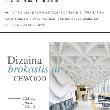
Dizainas brokastis ar Grohe
Aicinām uz īpašu pasākumu “Dizaina brokastis ar GROHE”, kurā
kopā iepazīsim inovācijas, dizainu un jaunākos risinājumus
vannasistabai un virtuvei.