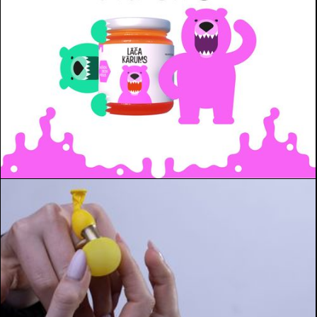
Lāča "Kārums" iepakojuma dizains. Dažāda veida garšu
un produktu izvēles.