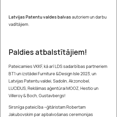
Latvijas Patentu valdes balvas
autoriem un darbu
vadītājiem.
Paldies atbalstītājiem!
Pateicamies VKKF, kā arī LDS sadarbības partneriem
BT1 un izstādei Furniture &Design Isle 2023, un
Latvijas Patentu valdei, Sadolin, Akzonobel,
LUCIDUS, Reklāmas aģentūrai MOOZ, Hestio un
Villeroy & Boch, Gustavbergs!
Sirsnīga pateicība –ģitāristam Robertam
Jakubovskim par apbalvošanas ceremonijas