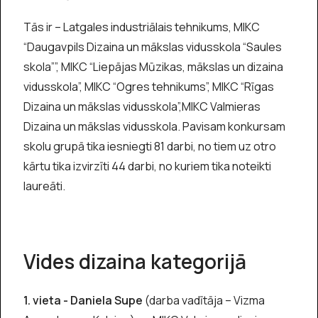
Tās ir – Latgales industriālais tehnikums, MIKC
“Daugavpils Dizaina un mākslas vidusskola “Saules
skola””, MIKC “Liepājas Mūzikas, mākslas un dizaina
vidusskola”, MIKC “Ogres tehnikums”, MIKC “Rīgas
Dizaina un mākslas vidusskola”,MIKC Valmieras
Dizaina un mākslas vidusskola. Pavisam konkursam
skolu grupā tika iesniegti 81 darbi, no tiem uz otro
kārtu tika izvirzīti 44 darbi, no kuriem tika noteikti
laureāti.
Vides dizaina kategorijā
1. vieta - Daniela Supe
(darba vadītāja – Vizma