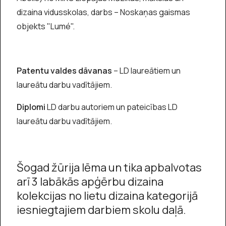
dizaina vidusskolas, darbs – Noskaņas gaismas
objekts "Lumé".
Patentu valdes dāvanas
– LD laureātiem un
laureātu darbu vadītājiem.
Diplomi
LD darbu autoriem un pateicības LD
laureātu darbu vadītājiem.
Šogad žūrija lēma un tika apbalvotas
arī 3 labākās apģērbu dizaina
kolekcijas no lietu dizaina kategorijā
iesniegtajiem darbiem skolu daļā.