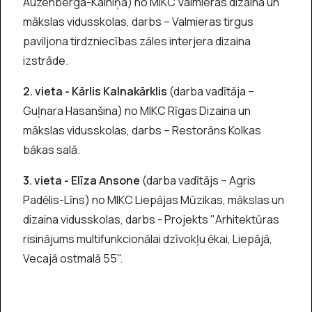
Auzenberga-Kalniņa) no MIKC Valmieras dizaina un
mākslas vidusskolas, darbs – Valmieras tirgus
paviljona tirdzniecības zāles interjera dizaina
izstrāde.
2. vieta - Kārlis Kalnakārklis
(darba vadītāja –
Guļnara Hasanšina) no MIKC Rīgas Dizaina un
mākslas vidusskolas, darbs – Restorāns Kolkas
bākas salā.
3. vieta - Elīza Ansone
(darba vadītājs – Agris
Padēlis-Līns) no MIKC Liepājas Mūzikas, mākslas un
dizaina vidusskolas, darbs - Projekts "Arhitektūras
risinājums multifunkcionālai dzīvokļu ēkai, Liepājā,
Vecajā ostmalā 55".