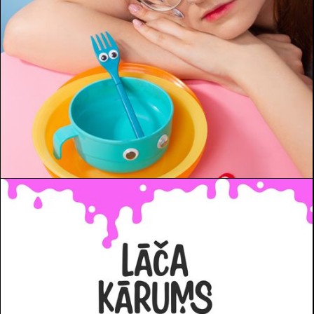
Meitene pie zilas bļodiņas