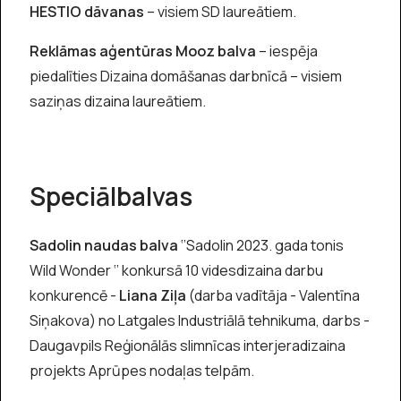
HESTIO dāvanas
– visiem SD laureātiem.
Reklāmas aģentūras Mooz balva
– iespēja
piedalīties Dizaina domāšanas darbnīcā – visiem
saziņas dizaina laureātiem.
Speciālbalvas
Sadolin naudas balva
‘’Sadolin 2023. gada tonis
Wild Wonder ‘’ konkursā 10 videsdizaina darbu
konkurencē -
Liana Ziļa
(darba vadītāja - Valentīna
Siņakova) no Latgales Industriālā tehnikuma, darbs -
Daugavpils Reģionālās slimnīcas interjeradizaina
projekts Aprūpes nodaļas telpām.