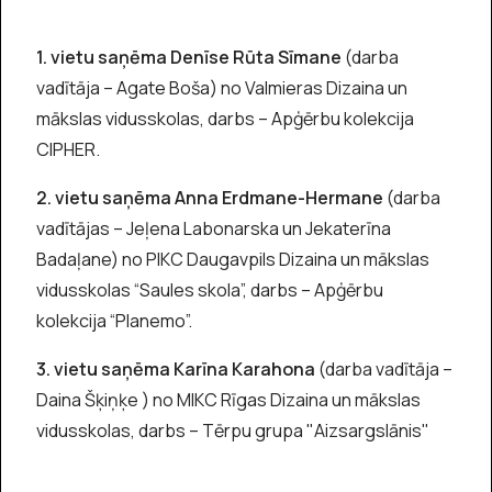
1. vietu saņēma Denīse Rūta Sīmane
(darba
vadītāja – Agate Boša) no Valmieras Dizaina un
mākslas vidusskolas, darbs – Apģērbu kolekcija
CIPHER.
2. vietu saņēma Anna Erdmane-Hermane
(darba
vadītājas – Jeļena Labonarska un Jekaterīna
Badaļane) no PIKC Daugavpils Dizaina un mākslas
vidusskolas “Saules skola”, darbs – Apģērbu
kolekcija “Planemo”.
3. vietu saņēma Karīna Karahona
(darba vadītāja –
Daina Šķiņķe ) no MIKC Rīgas Dizaina un mākslas
vidusskolas, darbs – Tērpu grupa "Aizsargslānis"