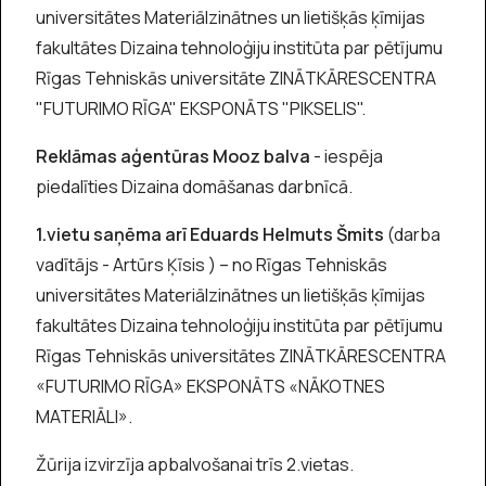
universitātes Materiālzinātnes un lietišķās ķīmijas
fakultātes Dizaina tehnoloģiju institūta par pētījumu
Rīgas Tehniskās universitāte ZINĀTKĀRESCENTRA
"FUTURIMO RĪGA" EKSPONĀTS "PIKSELIS".
Reklāmas aģentūras Mooz balva
- iespēja
piedalīties Dizaina domāšanas darbnīcā.
1.vietu saņēma arī Eduards Helmuts Šmits
(darba
vadītājs - Artūrs Ķīsis ) – no Rīgas Tehniskās
universitātes Materiālzinātnes un lietišķās ķīmijas
fakultātes Dizaina tehnoloģiju institūta par pētījumu
Rīgas Tehniskās universitātes ZINĀTKĀRESCENTRA
«FUTURIMO RĪGA» EKSPONĀTS «NĀKOTNES
MATERIĀLI».
Žūrija izvirzīja apbalvošanai trīs 2.vietas.