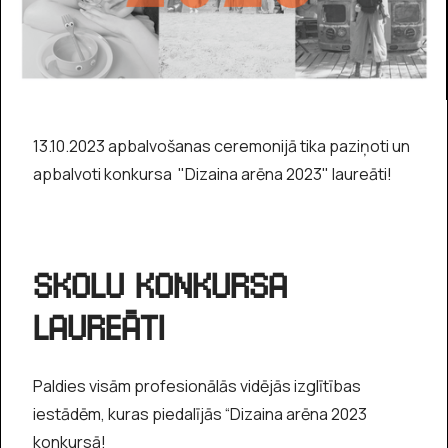
13.10.2023 apbalvošanas ceremonijā tika paziņoti un
apbalvoti konkursa "Dizaina arēna 2023" laureāti!
SKOLU KONKURSA
LAUREĀTI
Paldies visām profesionālās vidējās izglītības
iestādēm, kuras piedalījās “Dizaina arēna 2023
konkursā!