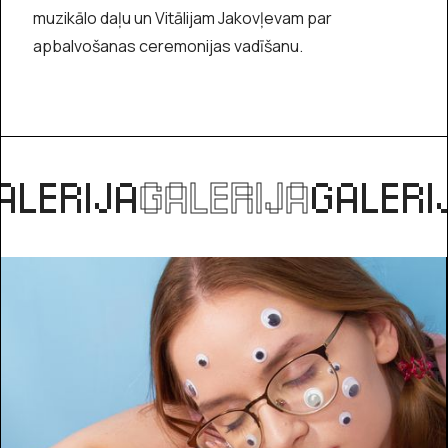
muzikālo daļu un Vitālijam Jakovļevam par
apbalvošanas ceremonijas vadīšanu.
ALERIJA
GALERIJA
GALERI