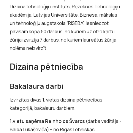
Dizaina tehnoloģiju institūts, Rēzeknes Tehnoloģiju
akadēmija, Latvijas Universitāte, Biznesa, mākslas
un tehnoloģiju augstskola “RISEBA”, iesniedzot
pavisam kopā 50 darbus, no kuriem uz otro kārtu
žūrija izvirzīja 7 darbus, no kuriem laureātus žūrija
nolēma neizvirzīt.
Dizaina pētniecība
Bakalaura darbi
Izvirzītas divas 1. vietas dizaina pētniecības
kategorijā, bakalauru darbiem.
1
.vietu saņēma Reinholds Švarcs
(darba vadītāja -
Baiba Lukaševiča) – no RīgasTehniskās