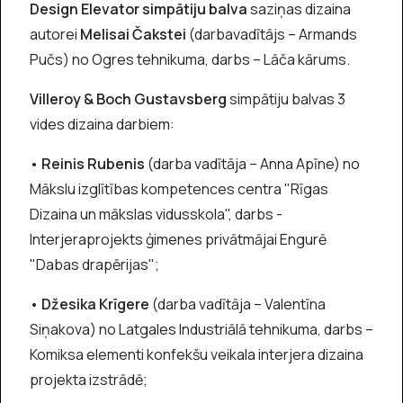
Design Elevator simpātiju balva
saziņas dizaina
autorei
Melisai Čakstei
(darbavadītājs – Armands
Pučs) no Ogres tehnikuma, darbs – Lāča kārums.
Villeroy & Boch Gustavsberg
simpātiju balvas 3
vides dizaina darbiem:
•
Reinis Rubenis
(darba vadītāja – Anna Apīne) no
Mākslu izglītības kompetences centra "Rīgas
Dizaina un mākslas vidusskola", darbs -
Interjeraprojekts ģimenes privātmājai Engurē
"Dabas drapērijas";
•
Džesika Krīgere
(darba vadītāja – Valentīna
Siņakova) no Latgales Industriālā tehnikuma, darbs –
Komiksa elementi konfekšu veikala interjera dizaina
projekta izstrādē;