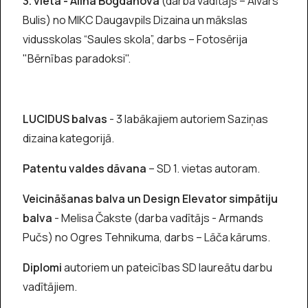
3. vieta - Alina Bogdanova
(darba vadītājs – Aivars
Bulis) no MIKC Daugavpils Dizaina un mākslas
vidusskolas “Saules skola”, darbs – Fotosērija
"Bērnības paradoksi".
LUCIDUS balvas
- 3 labākajiem autoriem Saziņas
dizaina kategorijā.
Patentu valdes dāvana
– SD 1. vietas autoram.
Veicināšanas balva un Design Elevator simpātiju
balva
- Melisa Čakste (darba vadītājs - Armands
Pučs) no Ogres Tehnikuma, darbs – Lāča kārums.
Diplomi
autoriem un pateicības SD laureātu darbu
vadītājiem.