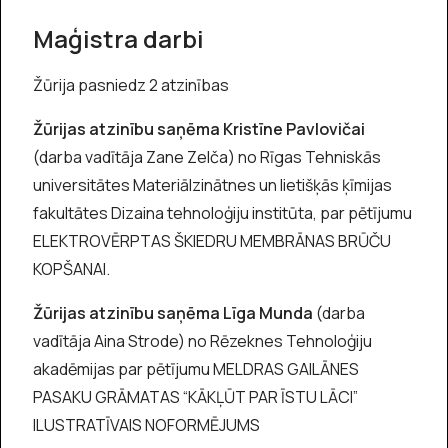
Maģistra darbi
Žūrija pasniedz 2 atzinības
Žūrijas atzinību saņēma Kristīne Pavlovičai
(darba vadītāja Zane Zelča) no Rīgas Tehniskās
universitātes Materiālzinātnes un lietišķās ķīmijas
fakultātes Dizaina tehnoloģiju institūta, par pētījumu
ELEKTROVĒRPTAS ŠKIEDRU MEMBRĀNAS BRŪČU
KOPŠANAI.
Žūrijas atzinību saņēma Līga Munda
(darba
vadītāja Aina Strode) no Rēzeknes Tehnoloģiju
akadēmijas par pētījumu MELDRAS GAILĀNES
PASAKU GRĀMATAS “KĀKĻŪT PAR ĪSTU LĀCI”
ILUSTRATĪVAIS NOFORMĒJUMS