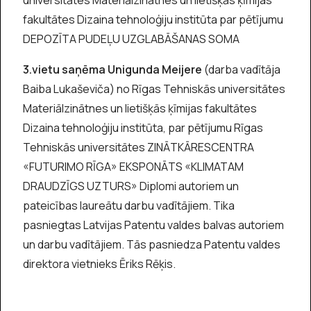
universitātes Materiālzinātnes un lietišķās ķīmijas
fakultātes Dizaina tehnoloģiju institūta par pētījumu
DEPOZĪTA PUDEĻU UZGLABĀŠANAS SOMA
3.vietu saņēma Unigunda Meijere
(darba vadītāja
Baiba Lukaševiča) no Rīgas Tehniskās universitātes
Materiālzinātnes un lietišķās ķīmijas fakultātes
Dizaina tehnoloģiju institūta, par pētījumu Rīgas
Tehniskās universitātes ZINĀTKĀRESCENTRA
«FUTURIMO RĪGA» EKSPONĀTS «KLIMATAM
DRAUDZĪGS UZTURS» Diplomi autoriem un
pateicības laureātu darbu vadītājiem. Tika
pasniegtas Latvijas Patentu valdes balvas autoriem
un darbu vadītājiem. Tās pasniedza Patentu valdes
direktora vietnieks Ēriks Rēķis.