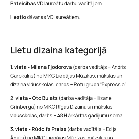
Pateicības
VD laureātu darbu vadītājiem.
Hestio
dāvanas VD laureātiem.
Lietu dizaina kategorijā
1. vieta - Milana Fjodorova
(darba vadītājs – Andris
Garokalns) no MIKC Liepājas Mūzikas, mākslas un
dizaina vidusskolas, darbs – Rotu grupa “Expressio”
2. vieta - Oto Bulats
(darba vadītāja – Ilizane
Grīnberga) no MIKC Rīgas Dizaina un mākslas
vidusskolas, darbs – 48 H ārkārtas gadījumu soma.
3. vieta - Rūdolfs Preiss
(darba vadītājs – Edijs
Ābelis) no MIKC Liepājas Mūzikas, mākslas un