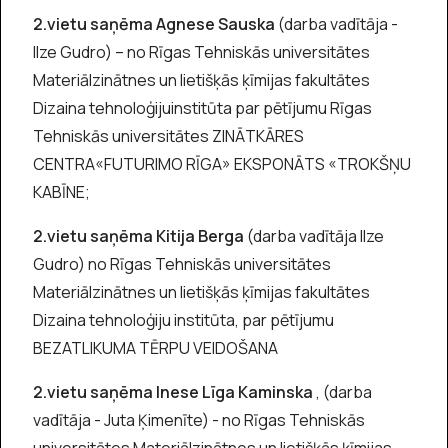
2.vietu saņēma Agnese Sauska
(darba vadītāja -
Ilze Gudro) – no Rīgas Tehniskās universitātes
Materiālzinātnes un lietišķās ķīmijas fakultātes
Dizaina tehnoloģijuinstitūta par pētījumu Rīgas
Tehniskās universitātes ZINĀTKĀRES
CENTRA«FUTURIMO RĪGA» EKSPONĀTS «TROKŠŅU
KABĪNE;
2.vietu saņēma Kitija Berga
(darba vadītāja Ilze
Gudro) no Rīgas Tehniskās universitātes
Materiālzinātnes un lietišķās ķīmijas fakultātes
Dizaina tehnoloģiju institūta, par pētījumu
BEZATLIKUMA TĒRPU VEIDOŠANA
2.vietu saņēma Inese Līga Kaminska
, (darba
vadītāja - Juta Ķimenīte) - no Rīgas Tehniskās