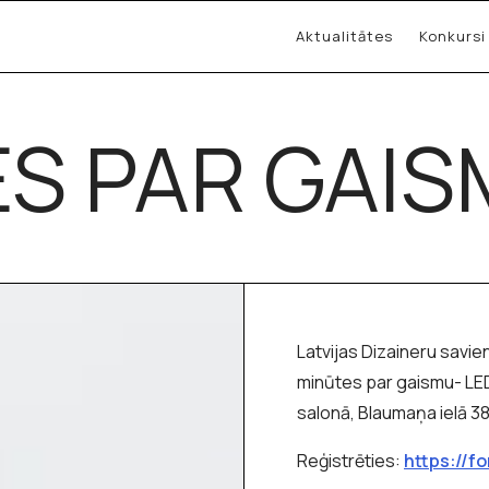
Aktualitātes
Konkursi
ES PAR GAI
Latvijas Dizaineru savie
minūtes par gaismu- LED 
salonā, Blaumaņa ielā 38
Reģistrēties:
https://