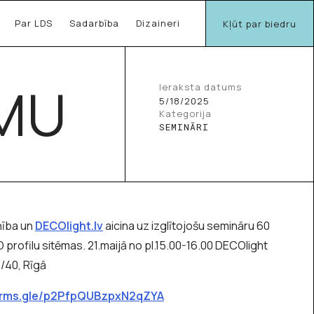
Par LDS
Sadarbība
Dizaineri
Kļūt par biedru
SMU
Ieraksta datums
5/18/2025
Kategorija
SEMINĀRI
nība un
DECOlight.lv
aicina uz izglītojošu semināru 60
profilu sitēmas. 21.maijā no pl.15.00-16.00 DECOlight
/40, Rīgā
forms.gle/p2PfpQUBzpxN2qZYA